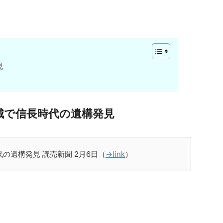
見
城で信長時代の遺構発見
の遺構発見 読売新聞 2月6日（
→link
）