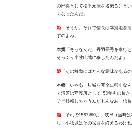
の部将として松平元康を名乗る）とい
くなったんだ」
姫
「そうか。それで信長は本拠地を清
すのよね」
本郷
「そうなんだ。丹羽長秀を奉行と
そっくり小牧山城に移したんだよ」
姫
「その移動にはどんな意味があるの
本郷
「いやあ、居城を完全に移すなん
て清須は守護所として150年もの長
そぎ移転しちゃうんだもんなあ。信長
姫
「それで1567年9月、岐阜（当
し、小牧城はその役目を終えるわけね