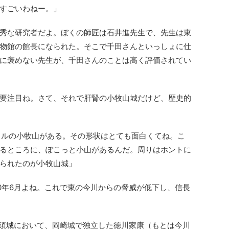
すごいわねー。」
秀な研究者だよ。ぼくの師匠は石井進先生で、先生は東
物館の館長になられた。そこで千田さんといっしょに仕
に褒めない先生が、千田さんのことは高く評価されてい
要注目ね。さて、それで肝腎の小牧山城だけど、歴史的
トルの小牧山がある。その形状はとても面白くてね。こ
るところに、ぽこっと小山があるんだ。周りはホントに
られたのが小牧山城」
60年6月よね。これで東の今川からの脅威が低下し、信長
、清須城において、岡崎城で独立した徳川家康（もとは今川