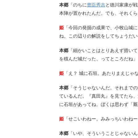
本郷
「のちに
豊臣秀吉
と德川家康が戦
本陣が置かれたんだ。でも、それくら
姫
「今回の発掘の成果で、小牧山城に
ね。この辺りの解説をしてちょうだい
本郷
「細かいことはとりあえず措いて
を積んだ城だった、ってところだね」
姫
「え？ 城に石垣。あたりまえじゃ
本郷
「そうじゃないんだ。それまでの
ているんだ。『真田丸』を見てたら、
に石垣があってね。ぼくは思わず「厩
姫
「せこいわねー。みみっちいわねー
本郷
「いや、そういうことじゃないん