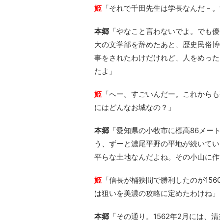
姫
「それで千田先生は学長なんだ－。
本郷
「やなこと言わないでよ。でも優
大の文学部を辞めたあと、歴史民俗博
事をされたわけだけれど、人をめった
たよ」
姫
「へー。すごいんだー。これからも
にはどんなお城なの？」
本郷
「愛知県の小牧市に標高86メー
う、ずーと濃尾平野の平地が続いてい
平らな土地なんだよね。その小山に作
姫
「信長が桶狭間で勝利したのが15
は狙いを美濃の攻略に定めたわけね」
本郷
「その通り。1562年2月には