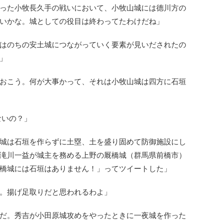
った小牧長久手の戦いにおいて、小牧山城には德川方の
いかな。城としての役目は終わってたわけだね」
はのちの安土城につながっていく要素が見いだされたの
」
おこう。何が大事かって、それは小牧山城は四方に石垣
ないの？」
城は石垣を作らずに土塁、土を盛り固めて防御施設にし
滝川一益が城主を務める上野の厩橋城（群馬県前橋市）
橋城には石垣はありません！」ってツイートした」
。揚げ足取りだと思われるわよ」
だ。秀吉が小田原城攻めをやったときに一夜城を作った