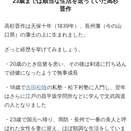
23歳までは順当な生活を送っていた高杉
晋作
高杉晋作は天保十年（1839年）、長州藩（今の山
口県）の藩士の上に生まれました。
ざっと経歴を挙げてみましょう。
・20歳のとき痘瘡を患い、その後は剣道に打ち込ん
で頑健になったようで無事成長
・18歳で
吉田松陰
の私塾・松下村塾に入門し、翌年
はさらに江戸の昌平坂学問所などに学んで文武両道
の人となりました
・23歳で国元へ帰り、周防・長州で一番の美人と呼
ばれた女性を妻に迎え、ほぼ順調な生活をしていま