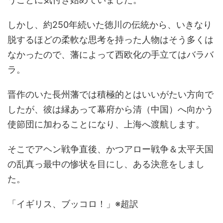
しかし、約250年続いた徳川の伝統から、いきなり
脱するほどの柔軟な思考を持った人物はそう多くは
なかったので、藩によって西欧化の手立てはバラバ
ラ。
晋作のいた長州藩では積極的とはいいがたい方向で
したが、彼は縁あって幕府から清（中国）へ向かう
使節団に加わることになり、上海へ渡航します。
そこで
アヘン戦争
直後、かつ
アロー戦争
＆
太平天国
の乱
真っ最中の惨状を目にし、ある決意をしまし
た。
「イギリス、ブッコロ！」※超訳