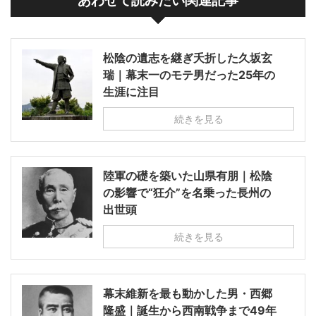
あわせて読みたい関連記事
松陰の遺志を継ぎ夭折した久坂玄
瑞｜幕末一のモテ男だった25年の
生涯に注目
続きを見る
陸軍の礎を築いた山県有朋｜松陰
の影響で“狂介”を名乗った長州の
出世頭
続きを見る
幕末維新を最も動かした男・西郷
隆盛｜誕生から西南戦争まで49年