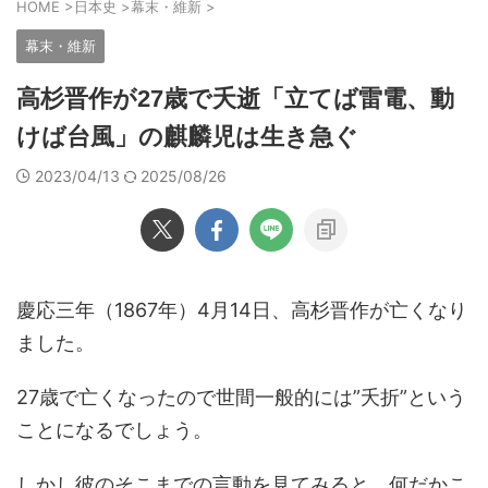
HOME
>
日本史
>
幕末・維新
>
幕末・維新
高杉晋作が27歳で夭逝「立てば雷電、動
けば台風」の麒麟児は生き急ぐ
2023/04/13
2025/08/26
慶応三年（1867年）4月14日、高杉晋作が亡くなり
ました。
27歳で亡くなったので世間一般的には”夭折”という
ことになるでしょう。
しかし彼のそこまでの言動を見てみると、何だかこ