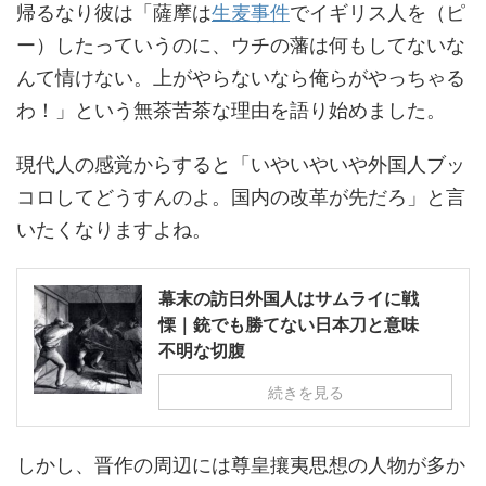
帰るなり彼は「薩摩は
生麦事件
でイギリス人を（ピ
ー）したっていうのに、ウチの藩は何もしてないな
んて情けない。上がやらないなら俺らがやっちゃる
わ！」という無茶苦茶な理由を語り始めました。
現代人の感覚からすると「いやいやいや外国人ブッ
コロしてどうすんのよ。国内の改革が先だろ」と言
いたくなりますよね。
幕末の訪日外国人はサムライに戦
慄｜銃でも勝てない日本刀と意味
不明な切腹
続きを見る
しかし、晋作の周辺には尊皇攘夷思想の人物が多か