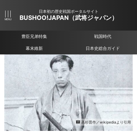
日本初の歴史戦国ポータルサイト
BUSHOO!JAPAN（武将ジャパン）
豊臣兄弟特集
戦国時代
幕末維新
日本史総合ガイド
高杉晋作／wikipediaより引用