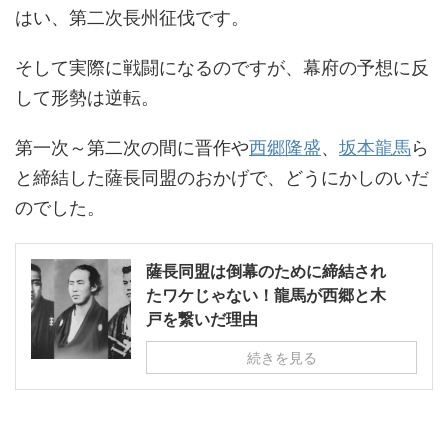
はい、第二次長州征伐です。
そして実際に戦闘になるのですが、幕府の予想に反
して形勢は逆転。
第一次～第二次の間に晋作や
西郷隆盛
、
坂本龍馬
ら
と締結した薩長同盟のおかげで、どうにかしのいだ
のでした。
薩長同盟は倒幕のために締結され
たワケじゃない！龍馬が西郷と木
戸を繋いだ理由
続きを見る