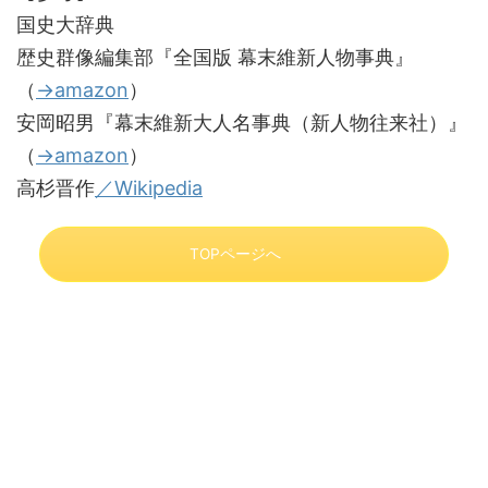
国史大辞典
歴史群像編集部『全国版 幕末維新人物事典』
（
→amazon
）
安岡昭男『幕末維新大人名事典（新人物往来社）』
（
→amazon
）
高杉晋作
／Wikipedia
TOPページへ