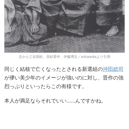
左から三谷国松、高杉晋作、伊藤博文／wikipediaより引用
同じく結核で亡くなったとされる新選組の
沖田総司
が儚い美少年のイメージが強いのに対し、晋作の強
烈っぷりといったらこの有様です。
本人が満足ならそれでいい……んですかね。