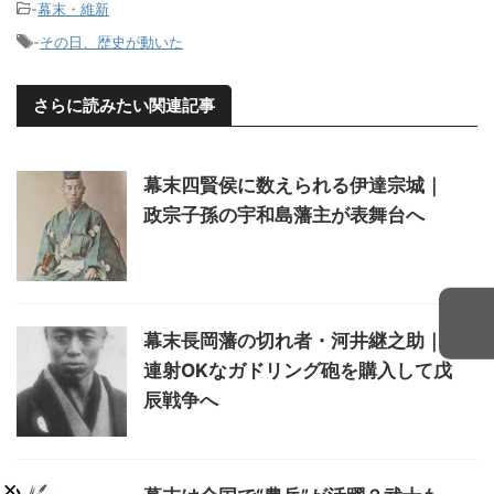
-
幕末・維新
-
その日、歴史が動いた
さらに読みたい関連記事
幕末四賢侯に数えられる伊達宗城｜
政宗子孫の宇和島藩主が表舞台へ
幕末長岡藩の切れ者・河井継之助｜
連射OKなガドリング砲を購入して戊
辰戦争へ
×