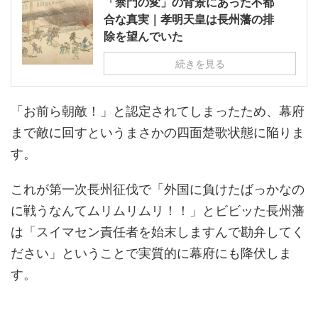
「禁門の変」の背景にあった不都
合な真実｜孝明天皇は長州藩の排
除を望んでいた
続きを見る
「お前ら朝敵！」と認定されてしまったため、幕府
まで敵に回すというまさかの四面楚歌状態に陥りま
す。
これが第一次長州征伐で「外国に負けたばっかなの
に戦うなんてムリムリムリ！！」とビビッた長州藩
は「スイマセン責任者を始末しますんで勘弁してく
ださい」ということで実質的に幕府にも降伏しま
す。