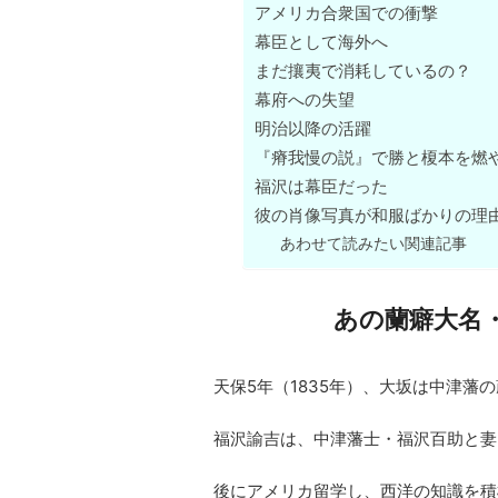
アメリカ合衆国での衝撃
幕臣として海外へ
まだ攘夷で消耗しているの？
幕府への失望
明治以降の活躍
『瘠我慢の説』で勝と榎本を燃
福沢は幕臣だった
彼の肖像写真が和服ばかりの理
あわせて読みたい関連記事
あの蘭癖大名
天保5年（1835年）、大坂は中津藩
福沢諭吉は、中津藩士・福沢百助と妻
後にアメリカ留学し、西洋の知識を積