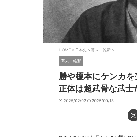
HOME
>
日本史
>
幕末・維新
>
幕末・維新
勝や榎本にケンカを
正体は超武骨な武士
2025/02/02
2025/09/18