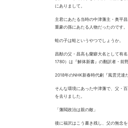
にありまして。
主君にあたる当時の中津藩主・奥平昌
重豪の孫にあたる人物だったのです。
蛙の子は蛙というやつでしょうか。
昌猷の父・昌高も蘭癖大名として有名で
1780）は『解体新書』の翻訳者・
2018年のNHK新春時代劇『風雲児
そんな環境にあった中津藩で、父・百
を去りました。
「藩閥政治は親の敵」
後に福沢はこう書き残し、父の無念を