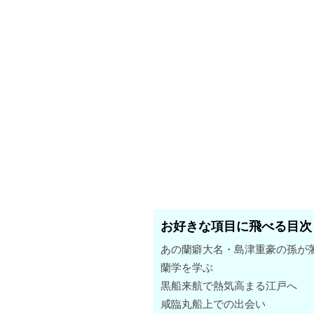
お好きな項目に飛べる目次
あの蘭癖大名・島津重豪の孫が
蘭学を学ぶ
黒船来航で熱気高まる江戸へ
咸臨丸船上での出会い