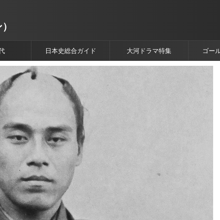
ン）
代
日本史総合ガイド
大河ドラマ特集
ゴー