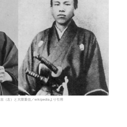
（左）と大隈重信／wikipediaより引用