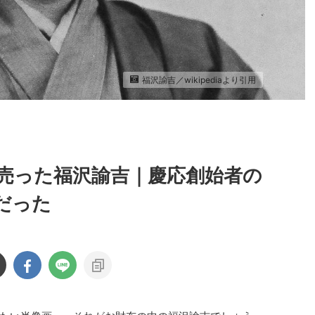
福沢諭吉／wikipediaより引用
売った福沢諭吉｜慶応創始者の
だった