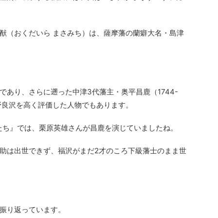
猷（おくだいら まさみち）は、薩摩藩の蘭癖大名・島津
あり、さらに遡った中津3代藩主・奥平昌鹿（1744-
前野良沢を高く評価した人物でもあります。
達たち』では、栗原英雄さんが昌鹿を演じていましたね。
助は出世できず、福沢がまだ2才のころ下級藩士のまま世
振り返っています。