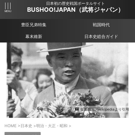
日本初の歴史戦国ポータルサイト
BUSHOO!JAPAN（武将ジャパン）
豊臣兄弟特集
戦国時代
幕末維新
日本史総合ガイド
金栗四三／wikipediaより引用
HOME
>
日本史
>
明治・大正・昭和
>