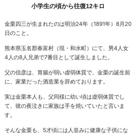
小学生の頃から往復12キロ
金栗四三が生まれたのは明治24年（1891年）8月20
日のこと。
熊本県玉名郡春富村（現・和水町）にて、男4人女
4人の8人兄弟で7番目として誕生しました。
父の信彦は、胃腸が弱い虚弱体質で、金栗の誕生前
に、家業だった酒造業を辞めております。
実は金栗本人も、父同様に幼い頃は虚弱体質でし
て、彼の夜泣きに家族は手を焼いていたと言いま
す。
そんな金栗も、5才頃には人並みに健康な子供にな