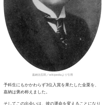
嘉納治五郎／wikipediaより引用
予科生にもかかわらず3位入賞を果たした金栗を、
嘉納は褒め称えました。
そしてこの出会いは、彼の運命を変えることになり