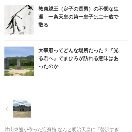
敦康親王（定子の長男）の不憫な生
涯｜一条天皇の第一皇子は二十歳で
散る
大宰府ってどんな場所だった？『光
る君へ』でまひろが訪れる意味はあ
ったのか
片山東熊が作った迎賓館 なんと明治天皇に「贅沢すぎ