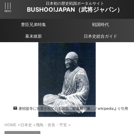
日本初の歴史戦国ポータルサイト
BUSHOO!JAPAN（武将ジャパン）
豊臣兄弟特集
戦国時代
幕末維新
日本史総合ガイド
唐招提寺に安置されている国宝「鑑真和上像」／wikipediaより引用
HOME
>
日本史
>
飛鳥・奈良・平安
>