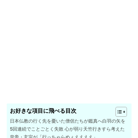
お好きな項目に飛べる目次
日本仏教の行く先を憂いた僧侶たちが鑑真へ白羽の矢を
5回連続でことごとく失敗 心が弱り天竺行きすら考えた
皇帝・玄宗が「行っちゃらめぇええええ」