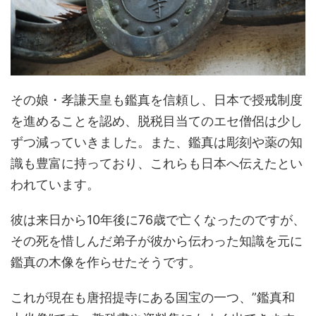
その娘・孝謙天皇も鑑真を信頼し、日本で授戒制度
を進めることを認め、脱税目当てのエセ僧侶は少し
ずつ減っていきました。また、鑑真は彫刻や薬の知
識も豊富に持っており、これらも日本へ伝えたとい
われています。
彼は来日から10年後に76歳で亡くなったのですが、
その死を惜しんだ弟子が彼から伝わった知識を元に
鑑真の木像を作らせたそうです。
これが現在も唐招提寺にある国宝の一つ、”鑑真和