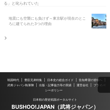
る」と叱られていた
地震にも空襲にも負けず～東京駅が現在のとこ
ろに建てられた3つの理由
戦国時代
豊臣兄弟特集
日本史の総合ガイド
告知希望の皆様へ
武将ジャパン執筆陣
出版・記事協力等の実績
運営会社
プライバ
シーポリシー
日本初の歴史戦国ポータルサイト
BUSHOO!JAPAN（武将ジャパン）