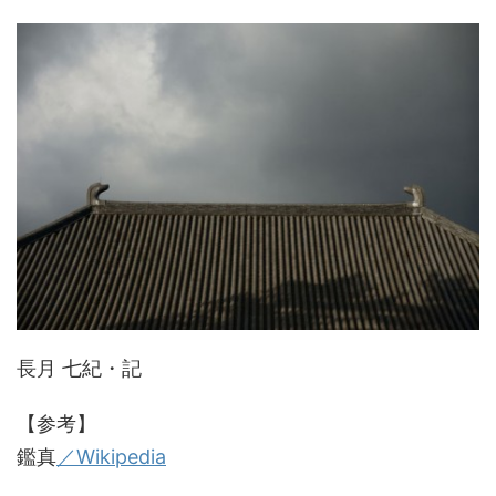
長月 七紀・記
【参考】
鑑真
／Wikipedia