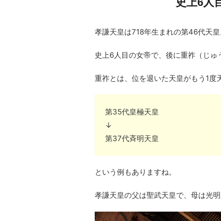
史上6人
孝謙天皇は718年生まれの第46代天皇
史上6人目の女帝で、後に重祚（じゅ
重祚とは、位を退いた天皇がもう1度
第35代皇極天皇
↓
第37代斉明天皇
という例もありますね。
孝謙天皇の父は聖武天皇で、母は光明