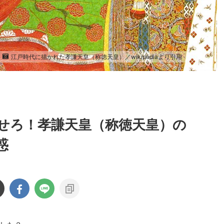
江戸時代に描かれた孝謙天皇（称徳天皇）／wikipediaより引用
せろ！孝謙天皇（称徳天皇）の
惑