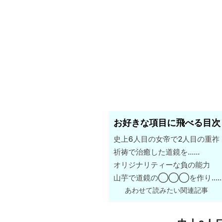
お好きな項目に飛べる目次
史上6人目の女帝で2人目の重祚
祈祷で治癒した道鏡を……
オリジナリティーな負の能力
山芋で道鏡の◯◯◯を作り…
あわせて読みたい関連記事