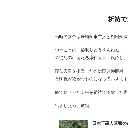
祈祷で
当時の女帝は未婚か未亡人と相場が決
つーことは「跡取りどうすんねん！」
の従兄弟にあたる淳仁天皇に譲位し、
淳仁天皇を推挙したのは藤原仲麻呂。
と関係が微妙なものになっていきます
病で伏せった上皇を祈祷で治癒した僧
出ましたね、道鏡。
日本三悪人筆頭の