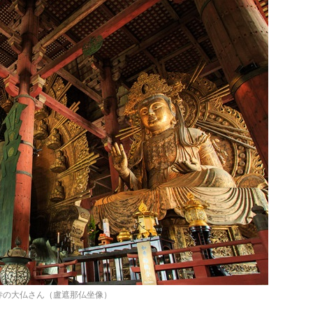
寺の大仏さん（盧遮那仏坐像）