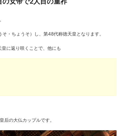
目の女帝で2人目の重祚
。
うそ・ちょうそ）し、第48代称徳天皇となります。
天皇に返り咲くことで、他にも
皇后の大仏カップルです。