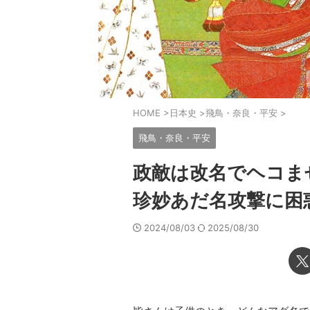
HOME
>
日本史
>
飛鳥・奈良・平安
>
飛鳥・奈良・平安
政敵は改名でヘコま
珍妙あだ名攻撃に困
2024/08/03
2025/08/30