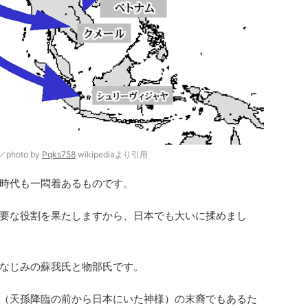
hoto by
Pqks758
wikipediaより引用
時代も一悶着あるものです。
要な役割を果たしますから、日本でも大いに揉めまし
なじみの蘇我氏と物部氏です。
（天孫降臨の前から日本にいた神様）の末裔でもあるた