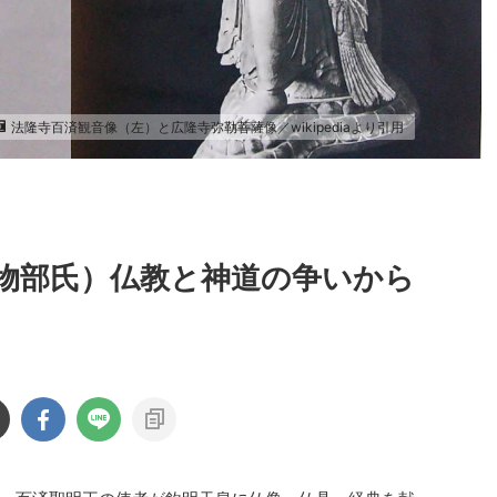
法隆寺百済観音像（左）と広隆寺弥勒菩薩像／wikipediaより引用
s物部氏）仏教と神道の争いから