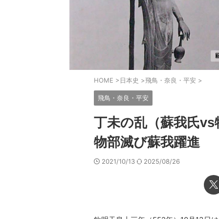
HOME
>
日本史
>
飛鳥・奈良・平安
>
飛鳥・奈良・平安
丁未の乱（蘇我氏v
物部滅び蘇我躍進
2021/10/13
2025/08/26