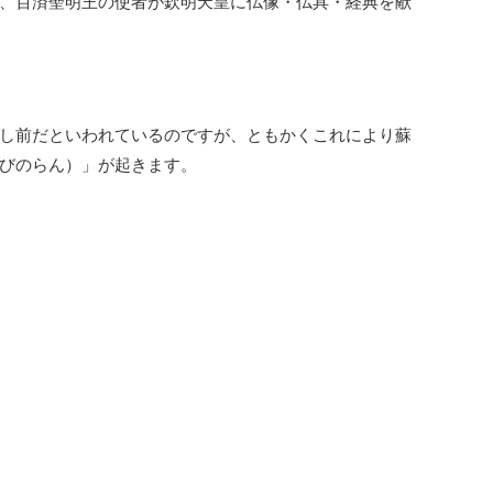
日は、百済聖明王の使者が欽明天皇に仏像・仏具・経典を献
し前だといわれているのですが、ともかくこれにより蘇
びのらん）」が起きます。