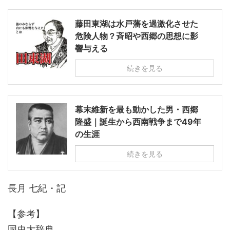
藤田東湖は水戸藩を過激化させた
危険人物？斉昭や西郷の思想に影
響与える
続きを見る
幕末維新を最も動かした男・西郷
隆盛｜誕生から西南戦争まで49年
の生涯
続きを見る
長月 七紀・記
【参考】
国史大辞典