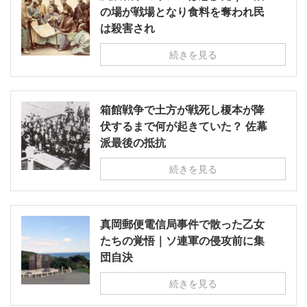
の場が戦場となり食料を奪われ民
は殺害され
続きを見る
箱館戦争で土方が戦死し榎本が降
伏するまで何が起きていた？ 佐幕
派最後の抵抗
続きを見る
真岡郵便電信局事件で散った乙女
たちの覚悟｜ソ連軍の侵攻前に集
団自決
続きを見る