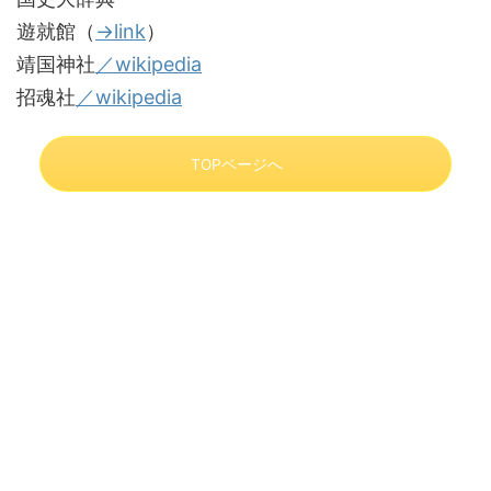
遊就館（
→link
）
靖国神社
／wikipedia
招魂社
／wikipedia
TOPページへ