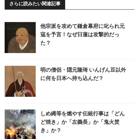
さらに読みたい関連記事
他宗派を攻めて鎌倉幕府に叱られ元
寇を予言！なぜ日蓮は攻撃的だっ
た？
明の僧侶・隠元隆琦 いんげん豆以外
に何を日本へ持ち込んだ？
しめ縄等を燃やす伝統行事は「どん
ど焼き」か「左義長」か「鬼火焚
き」か？