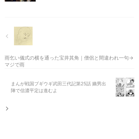
雨乞い儀式の横を通った宝井其角｜僧侶と間違われ一句→
マジで雨
まんが戦国ブギウギ武田三代記第25話 嫡男出
陣で信濃平定は進むよ