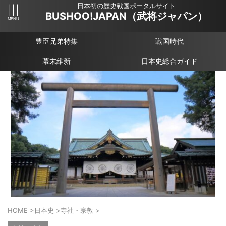
日本初の歴史戦国ポータルサイト
BUSHOO!JAPAN（武将ジャパン）
豊臣兄弟特集
戦国時代
幕末維新
日本史総合ガイド
HOME
>
日本史
>
寺社・宗教
>