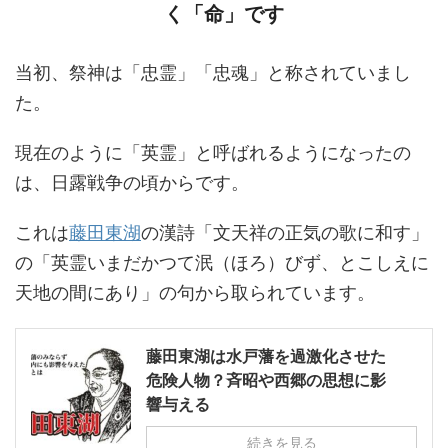
く「命」です
当初、祭神は「忠霊」「忠魂」と称されていまし
た。
現在のように「英霊」と呼ばれるようになったの
は、日露戦争の頃からです。
これは
藤田東湖
の漢詩「文天祥の正気の歌に和す」
の「英霊いまだかつて泯（ほろ）びず、とこしえに
天地の間にあり」の句から取られています。
藤田東湖は水戸藩を過激化させた
危険人物？斉昭や西郷の思想に影
響与える
続きを見る