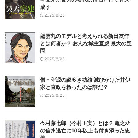
成す
2025/8/25
龍雲丸のモデルと考えられる新田友作
とは何者か？ おんな城主直虎 最大の疑
問
2025/8/25
僧・守源の謎多き功績 滅びかけた井伊
家と直政を救ったのは誰だ？
2025/8/25
今村藤七郎（今村正実）とは？ 亀之丞
の信州逃亡に10年以上も付き添った忠