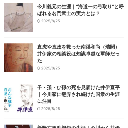
今川義元の生涯｜“海道一の弓取り”と呼
ばれる名門武士の実力とは？
2025/8/25
直虎や直政を救った南渓和尚（瑞聞）
井伊家の相談役は知謀卓越な軍師だっ
た
2025/8/25
子・孫・ひ孫の死を見届けた井伊直平
｜今川家に翻弄され続けた国衆の生涯
に注目
2025/8/25