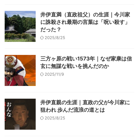
井伊直満（直政祖父）の生涯｜今川家
に誅殺され最期の言葉は「呪い殺す」
だった？
2025/8/25
三方ヶ原の戦い1573年｜なぜ家康は信
玄に無謀な戦いを挑んだのか
2025/11/9
井伊直親の生涯｜直政の父が今川家に
狙われ 歩んだ流浪の道とは
2025/8/25