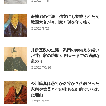
2025/11/8
寿桂尼の生涯｜信玄にも警戒された女
戦国大名が今川家と孫を守り抜く
2025/8/25
井伊直政の生涯｜武田の赤備えを継い
だ井伊家の跡取り 四天王までの過酷な
道のり
2025/10/26
今川氏真は愚将か名将か？仇敵だった
家康や信長とその後も友好的でいられ
た理由
2025/8/25