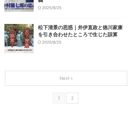
義
2025/8/25
松下清景の思惑｜井伊直政と徳川家康
を引き合わせたところで生じた誤算
2025/8/25
Next »
1
2