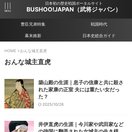
日本初の歴史戦国ポータルサイト
BUSHOO!JAPAN（武将ジャパン）
豊臣兄弟特集
戦国時代
幕末維新
日本史総合ガイド
HOME
>
おんな城主直虎
おんな城主直虎
築山殿の生涯｜息子の信康と共に殺さ
れた家康の正室 夫には重たい女だっ
た？
2025/10/26
井伊直虎の生涯｜今川家や武田家など
の強国に翻弄された女城主の生き様