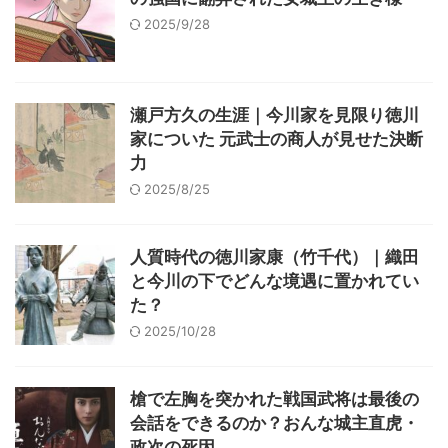
2025/9/28
瀬戸方久の生涯｜今川家を見限り徳川
家についた 元武士の商人が見せた決断
力
2025/8/25
人質時代の徳川家康（竹千代）｜織田
と今川の下でどんな境遇に置かれてい
た？
2025/10/28
槍で左胸を突かれた戦国武将は最後の
会話をできるのか？おんな城主直虎・
政次の死因