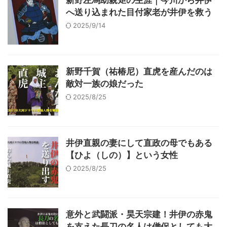
新野左馬助親矩の生涯｜今川から井伊
へ送り込まれた目付家老が井伊を救う
2025/9/14
新野千賀（祐椿尼）直虎を産んだのは
敵対一族の娘だった
2025/8/25
井伊直親の妻にして直政の母でもある
【ひよ（しの）】という女性
2025/8/25
意外と武闘派・昊天宗建！井伊の赤鬼
を支えた長刀の名人は僧侶としても大