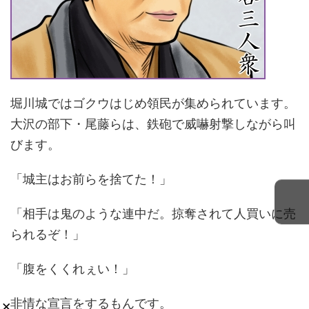
堀川城ではゴクウはじめ領民が集められています。
大沢の部下・尾藤らは、鉄砲で威嚇射撃しながら叫
びます。
「城主はお前らを捨てた！」
「相手は鬼のような連中だ。掠奪されて人買いに売
られるぞ！」
「腹をくくれぇい！」
非情な宣言をするもんです。
×