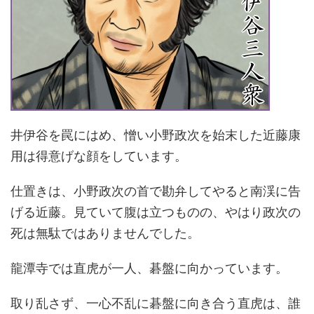
井伊谷を罠にはめ、憎い小野政次を始末した近藤康
用は得意げな顔をしています。
仕置きは、小野政次の首で勘弁してやると南渓に告
げる近藤。見ていて腹は立つものの、やはり政次の
死は無駄ではありませんでした。
龍潭寺では直虎が一人、碁盤に向かっています。
取り乱さず、一心不乱に碁盤に向き合う直虎は、誰