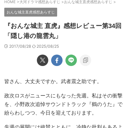
HOME
>
大河ドラマ感想あらすじ
>
おんな城主直虎感想あらすじ
>
おんな城主直虎感想あらすじ
『おんな城主 直虎』感想レビュー第34回
「隠し港の龍雲丸」
2017/08/28
2025/08/25
皆さん、大丈夫ですか。武者震之助です。
政次ロスがニュースにもなった先週。私はその衝撃
を、小野政次追悼サウンドトラック『鶴のうた』で
紛らわしつつ、今日を迎えております。
先週の展開には絶賛とともに、冷静な批判もあるよ