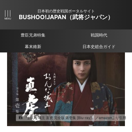
日本初の歴史戦国ポータルサイト
BUSHOO!JAPAN（武将ジャパン）
豊臣兄弟特集
戦国時代
幕末維新
日本史総合ガイド
『おんな城主 直虎 完全版 第壱集 [Blu-ray]』／amazonより引用