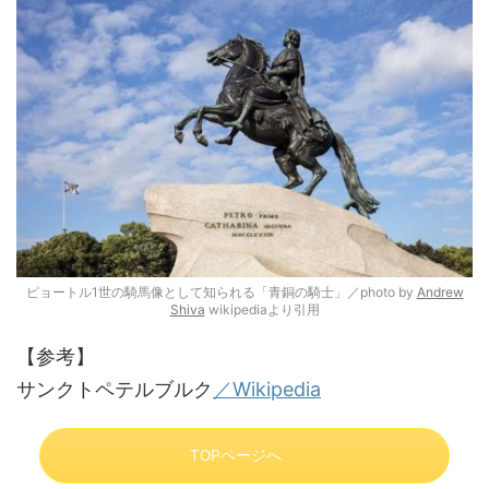
ピョートル1世の騎馬像として知られる「青銅の騎士」／photo by
Andrew
Shiva
wikipediaより引用
【参考】
サンクトペテルブルク
／Wikipedia
TOPページへ