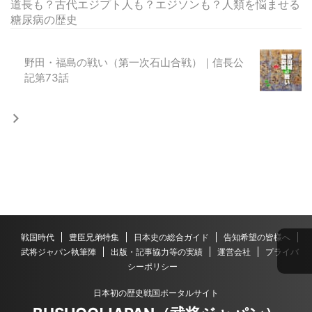
道長も？古代エジプト人も？エジソンも？人類を悩ませる
糖尿病の歴史
野田・福島の戦い（第一次石山合戦）｜信長公
記第73話
戦国時代
豊臣兄弟特集
日本史の総合ガイド
告知希望の皆様へ
武将ジャパン執筆陣
出版・記事協力等の実績
運営会社
プライバ
シーポリシー
日本初の歴史戦国ポータルサイト