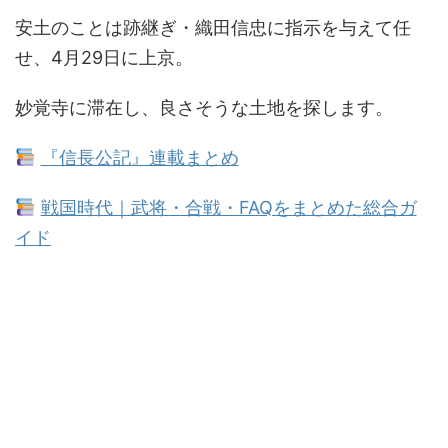
安土のことは跡継ぎ・織田信忠に指示を与えて任
せ、4月29日に上京。
妙覚寺に滞在し、良さそうな土地を探します。
『信長公記』連載まとめ
戦国時代｜武将・合戦・FAQをまとめた総合ガ
イド