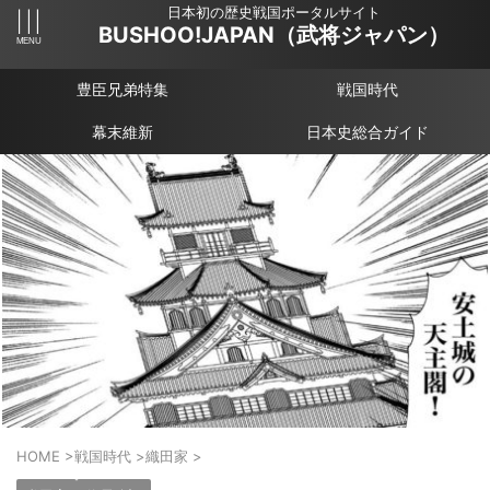
日本初の歴史戦国ポータルサイト
BUSHOO!JAPAN（武将ジャパン）
豊臣兄弟特集
戦国時代
幕末維新
日本史総合ガイド
HOME
>
戦国時代
>
織田家
>