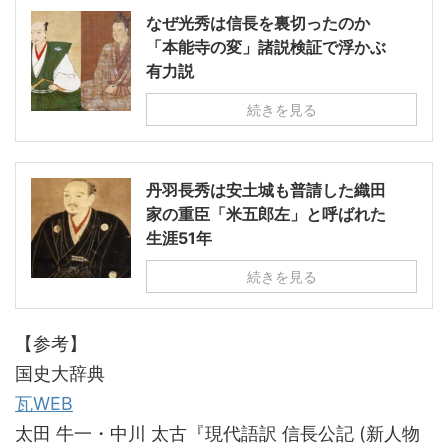
なぜ光秀は信長を裏切ったのか
「本能寺の変」諸説検証で浮かぶ
有力説
続きを見る
丹羽長秀は安土城も普請した織田
家の重臣「米五郎左」と呼ばれた
生涯51年
続きを見る
【参考】
国史大辞典
瓦WEB
太田 牛一・中川 太古『現代語訳 信長公記 (新人物