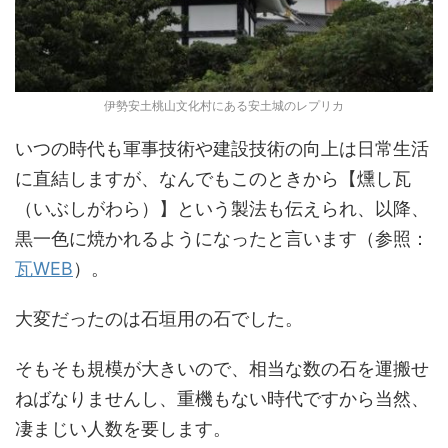
伊勢安土桃山文化村にある安土城のレプリカ
いつの時代も軍事技術や建設技術の向上は日常生活
に直結しますが、なんでもこのときから【燻し瓦
（いぶしがわら）】という製法も伝えられ、以降、
黒一色に焼かれるようになったと言います（参照：
瓦WEB
）。
大変だったのは石垣用の石でした。
そもそも規模が大きいので、相当な数の石を運搬せ
ねばなりませんし、重機もない時代ですから当然、
凄まじい人数を要します。