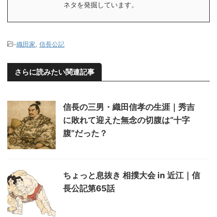
ネタを発掘しています。
-
織田家
,
信長公記
さらに読みたい関連記事
信長の三男・織田信孝の生涯｜秀吉
に敗れて迎えた無念の切腹は“十字
腹”だった？
ちょっと息抜き 相撲大会 in 近江｜信
長公記第65話