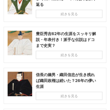
返る
続きを見る
豊臣秀吉62年の生涯をスッキリ解
説・年表付き！派手な伝説はドコ
まで史実？
続きを見る
信長の嫡男・織田信忠が生き残れ
ば織田政権は続いた？26年の儚い
生涯
続きを見る