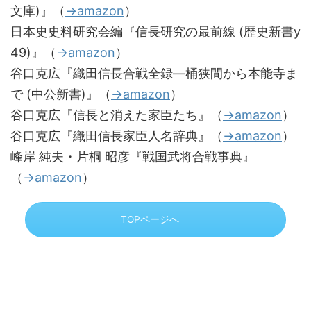
文庫)』（
→amazon
）
日本史史料研究会編『信長研究の最前線 (歴史新書y
49)』（
→amazon
）
谷口克広『織田信長合戦全録―桶狭間から本能寺ま
で (中公新書)』（
→amazon
）
谷口克広『信長と消えた家臣たち』（
→amazon
）
谷口克広『織田信長家臣人名辞典』（
→amazon
）
峰岸 純夫・片桐 昭彦『戦国武将合戦事典』
（
→amazon
）
TOPページへ