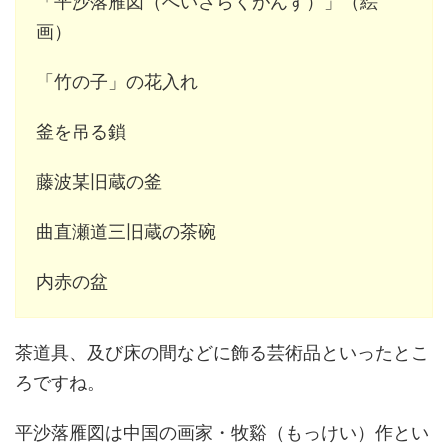
「平沙落雁図（へいさらくがんず）」（絵
画）
「竹の子」の花入れ
釜を吊る鎖
藤波某旧蔵の釜
曲直瀬道三旧蔵の茶碗
内赤の盆
茶道具、及び床の間などに飾る芸術品といったとこ
ろですね。
平沙落雁図は中国の画家・牧谿（もっけい）作とい