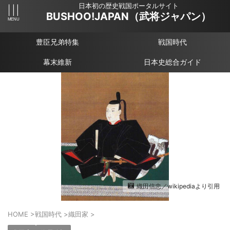
日本初の歴史戦国ポータルサイト
BUSHOO!JAPAN（武将ジャパン）
豊臣兄弟特集
戦国時代
幕末維新
日本史総合ガイド
織田信忠／wikipediaより引用
HOME
>
戦国時代
>
織田家
>