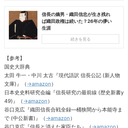
信長の嫡男・織田信忠が生き残れ
ば織田政権は続いた？26年の儚い
生涯
続きを見る
【参考】
国史大辞典
太田 牛一・中川 太古『現代語訳 信長公記 (新人物
文庫)』（
→amazon
）
日本史史料研究会編『信長研究の最前線 (歴史新書y
49)』（
→amazon
）
谷口克広『織田信長合戦全録―桶狭間から本能寺ま
で (中公新書)』（
→amazon
）
谷口克広『信長と消えた家臣たち』（
→amazon
）