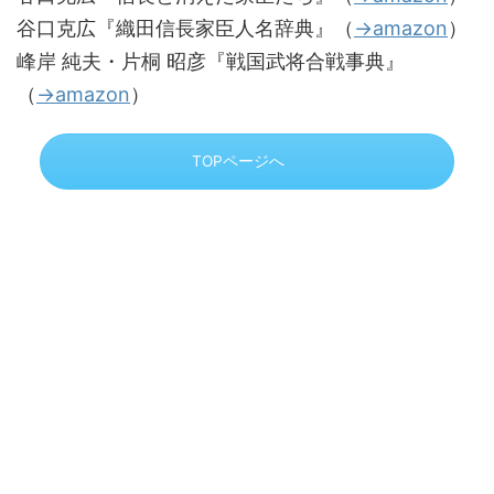
谷口克広『織田信長家臣人名辞典』（
→amazon
）
峰岸 純夫・片桐 昭彦『戦国武将合戦事典』
（
→amazon
）
TOPページへ