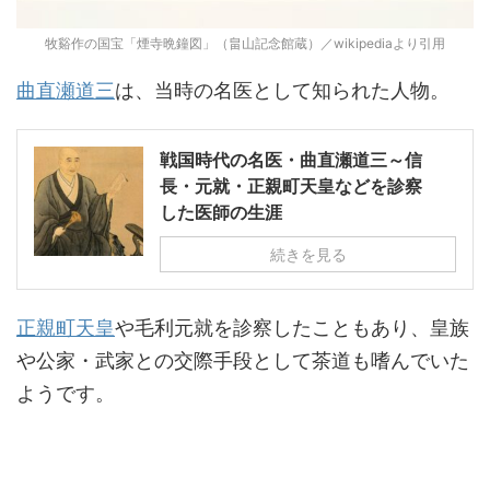
牧谿作の国宝「煙寺晩鐘図」（畠山記念館蔵）／wikipediaより引用
曲直瀬道三
は、当時の名医として知られた人物。
戦国時代の名医・曲直瀬道三～信
長・元就・正親町天皇などを診察
した医師の生涯
続きを見る
正親町天皇
や毛利元就を診察したこともあり、皇族
や公家・武家との交際手段として茶道も嗜んでいた
ようです。