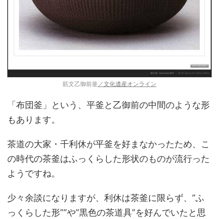
筋文乙御前釜
／文化遺産オンライン
「布団釜」という、平釜と乙御前の中間のような形
もあります。
茶道の大家・千利休が平釜を好まなかったため、こ
の時代の茶釜はふっくらした形状のものが流行った
ようですね。
少々余談になりますが、利休は茶釜に限らず、”ふ
っくらした形””や”黒色の茶道具”を好んでいたと思