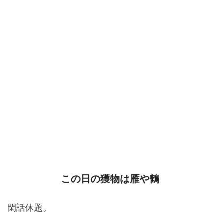
この日の獲物は雁や鶴
閑話休題。