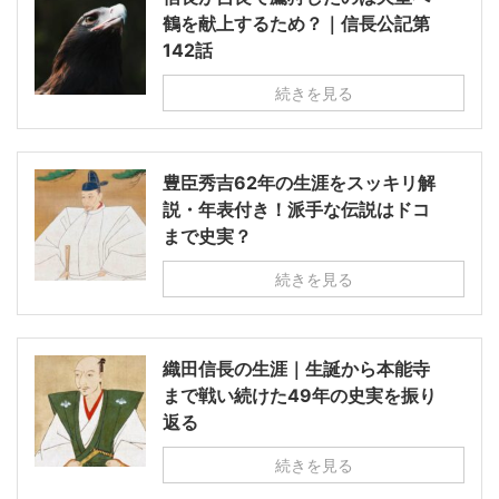
鶴を献上するため？｜信長公記第
142話
続きを見る
豊臣秀吉62年の生涯をスッキリ解
説・年表付き！派手な伝説はドコ
まで史実？
続きを見る
織田信長の生涯｜生誕から本能寺
まで戦い続けた49年の史実を振り
返る
続きを見る