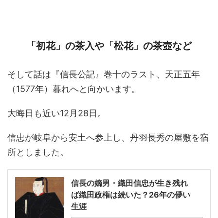
「初花」の茶入や「松花」の茶壺など
そして話は『信長公記』巻十のラスト、天正五年
（1577年）暮れへと向かいます。
大晦日も近い12月28日。
信忠が岐阜から安土へ参上し、丹羽長秀の屋敷を宿
所としました。
信長の嫡男・織田信忠が生き残れ
ば織田政権は続いた？26年の儚い
生涯