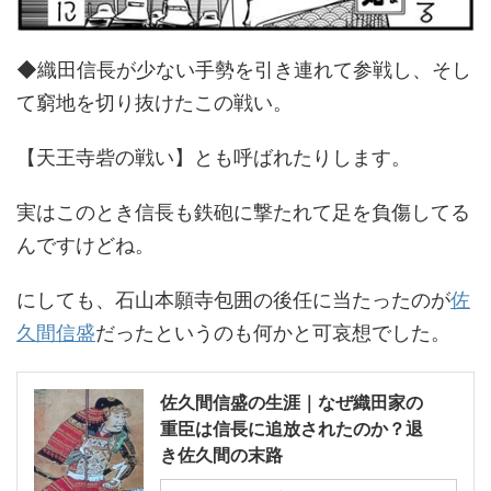
◆織田信長が少ない手勢を引き連れて参戦し、そし
て窮地を切り抜けたこの戦い。
【天王寺砦の戦い】とも呼ばれたりします。
実はこのとき信長も鉄砲に撃たれて足を負傷してる
んですけどね。
にしても、石山本願寺包囲の後任に当たったのが
佐
久間信盛
だったというのも何かと可哀想でした。
佐久間信盛の生涯｜なぜ織田家の
重臣は信長に追放されたのか？退
き佐久間の末路