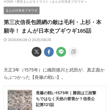
HOME
>
歴史まんが＆イラスト
>
まんが日本史ブギウギ
>
まんが日本史ブギウギ
第三次信長包囲網の敵は毛利・上杉・本
願寺！ まんが日本史ブギウギ165話
2020/06/28
2025/08/25
天正3年（1575年）に織田徳川と武田が、真正面か
らぶつかった【長篠の戦い】。
長篠の戦い1575年｜勝因は三段撃
ちではなく天然の要害か？信長公
記第121話