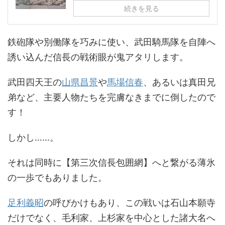
続きを見る
鉄砲隊や別働隊を巧みに使い、武田騎馬隊を自陣へ
誘い込んだ信長の戦術眼が鬼アタリします。
武田四天王の
山県昌景
や
馬場信春
、あるいは真田兄
弟など、主要人物たちを完膚なきまでに倒したので
す！
しかし……。
それは同時に【第三次信長包囲網】へと繋がる薄氷
の一歩でもありました。
足利義昭
の呼びかけもあり、この戦いは石山本願寺
だけでなく、毛利家、上杉家を中心とした諸大名へ