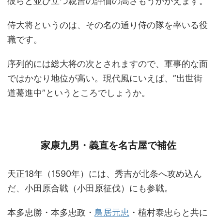
彼らと並び立つ親吉の評価の高さもうかがえます。
侍大将というのは、その名の通り侍の隊を率いる役
職です。
序列的には総大将の次とされますので、軍事的な面
ではかなり地位が高い。現代風にいえば、”出世街
道驀進中”というところでしょうか。
家康九男・義直を名古屋で補佐
天正18年（1590年）には、秀吉が北条へ攻め込ん
だ、小田原合戦（小田原征伐）にも参戦。
本多忠勝・本多忠政・
鳥居元忠
・植村泰忠らと共に