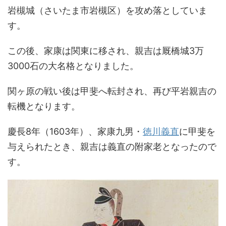
岩槻城（さいたま市岩槻区）を攻め落としていま
す。
この後、家康は関東に移され、親吉は厩橋城3万
3000石の大名格となりました。
関ヶ原の戦い後は甲斐へ転封され、再び平岩親吉の
転機となります。
慶長8年（1603年）、家康九男・
徳川義直
に甲斐を
与えられたとき、親吉は義直の附家老となったので
す。