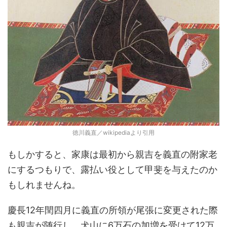
徳川義直／wikipediaより引用
もしかすると、家康は最初から親吉を義直の附家老
にするつもりで、露払い役として甲斐を与えたのか
もしれませんね。
慶長12年閏四月に義直の所領が尾張に変更された際
も親吉が随行し、犬山に6万石の加増を受けて12万