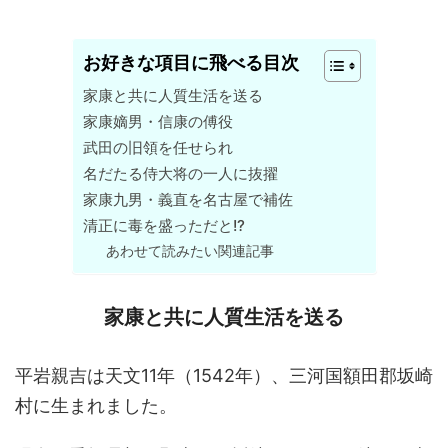
お好きな項目に飛べる目次
家康と共に人質生活を送る
家康嫡男・信康の傅役
武田の旧領を任せられ
名だたる侍大将の一人に抜擢
家康九男・義直を名古屋で補佐
清正に毒を盛っただと!?
あわせて読みたい関連記事
家康と共に人質生活を送る
平岩親吉は天文11年（1542年）、三河国額田郡坂崎
村に生まれました。