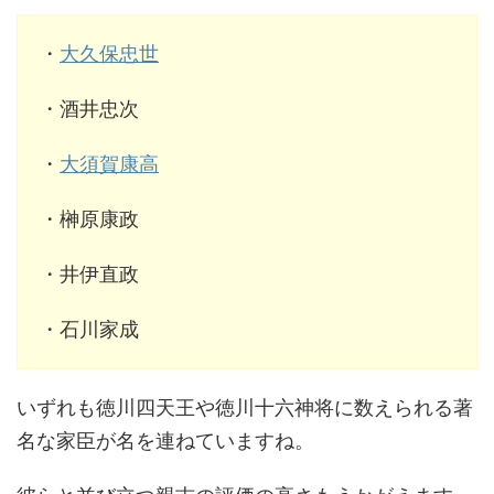
・
大久保忠世
・酒井忠次
・
大須賀康高
・榊原康政
・井伊直政
・石川家成
いずれも徳川四天王や徳川十六神将に数えられる著
名な家臣が名を連ねていますね。