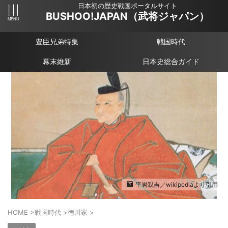
日本初の歴史戦国ポータルサイト
BUSHOO!JAPAN（武将ジャパン）
豊臣兄弟特集
戦国時代
幕末維新
日本史総合ガイド
平岩親吉／wikipediaより引用
HOME
>
戦国時代
>
徳川家
>