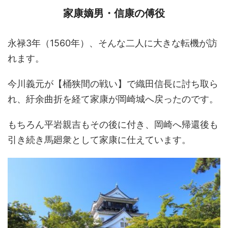
家康嫡男・信康の傅役
永禄3年（1560年）、そんな二人に大きな転機が訪
れます。
今川義元が【桶狭間の戦い】で織田信長に討ち取ら
れ、紆余曲折を経て家康が岡崎城へ戻ったのです。
もちろん平岩親吉もその後に付き、岡崎へ帰還後も
引き続き馬廻衆として家康に仕えています。