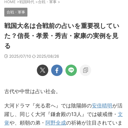
HOME
>
戦国時代
>
合戦・軍事
>
合戦・軍事
戦国大名は合戦前の占いを重要視してい
た？信長・孝景・秀吉・家康の実例を見
る
2025/07/10
2025/08/26
古代や中世は占い社会。
大河ドラマ『光る君へ』では陰陽師の
安倍晴明
が活
躍し、同じく大河『鎌倉殿の13人』では破戒僧・
文
覚
や、頼朝の弟・
阿野全成
の祈祷が注目されていま