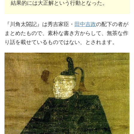
結果的には大正解という行動となった。
『川角太閤記』は秀吉家臣・
田中吉政
の配下の者が
まとめたもので、素朴な書き方からして、無茶な作
り話を載せているものではない、とされます。