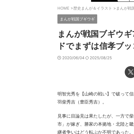
HOME
>
歴史まんが＆イラスト
>
まんが戦
まんが戦国ブギウギ
まんが戦国ブギウギ
ドでまずは信孝ブッ
2020/06/04
2025/08/25
明智光秀を【山崎の戦い】で破って信
羽柴秀吉（豊臣秀吉）。
見事に目論見は果たしたが、一方で柴
市」が嫁ぎ、勝家の本拠地・北陸と畿
継者争いはどう転ぶか不明であった。