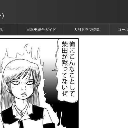
ン）
代
日本史総合ガイド
大河ドラマ特集
ゴー