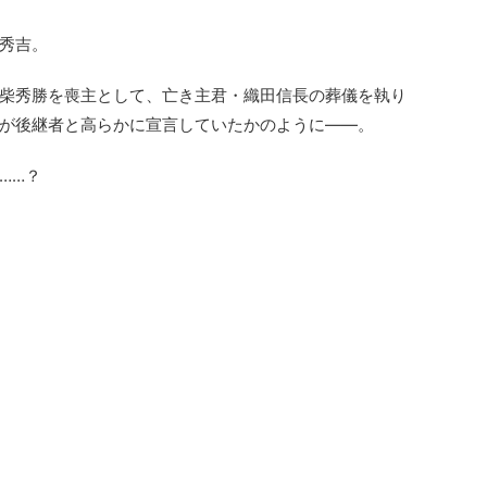
秀吉。
柴秀勝を喪主として、亡き主君・織田信長の葬儀を執り
が後継者と高らかに宣言していたかのように――。
……？