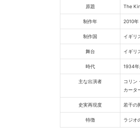
原題
The Ki
制作年
2010年
制作国
イギリ
舞台
イギリ
時代
1934
主な出演者
コリン
カータ
史実再現度
若干の
特徴
ラジオ