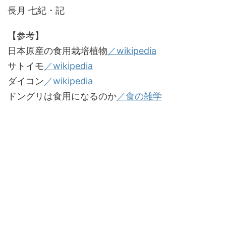
長月 七紀・記
【参考】
日本原産の食用栽培植物
／wikipedia
サトイモ
／wikipedia
ダイコン
／wikipedia
ドングリは食用になるのか
／食の雑学