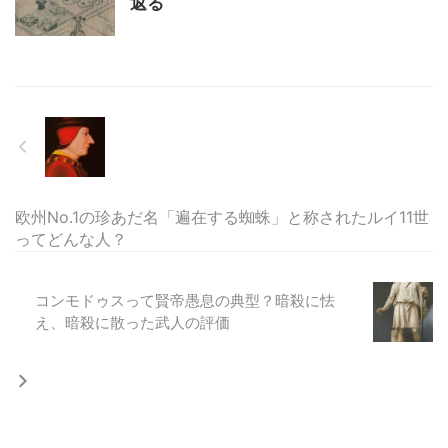
返る
欧州No.1の珍あだ名「遍在する蜘蛛」と称されたルイ11世
ってどんな人？
コンモドゥスって賢帝愚息の典型？暗殺に怯
え、暗殺に散った武人の評価