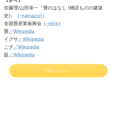
佐藤理/山田幸一『畳のはなし (物語ものの建築
史)』（
→amazon
）
全国畳産業振興会（
→link
）
畳
／Wikipedia
イグサ
／Wikipedia
ござ
／Wikipedia
筵
／Wikipedia
TOPページへ