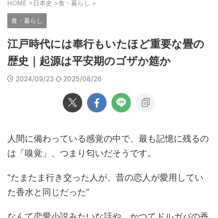
HOME
>
日本史
>
食・暮らし
>
食・暮らし
江戸時代には奉行もいたほど重要な畳の
歴史｜起源は平安期のゴザか筵か
2024/09/23
2025/08/26
人間に備わっている感覚の中で、最も記憶に残るの
は「嗅覚」、つまり匂いだそうです。
“たまたま行き交った人が、昔の恋人が愛用してい
た香水と同じだった”
なんて恋愛小説みたいな話や、かつてドルガバの香