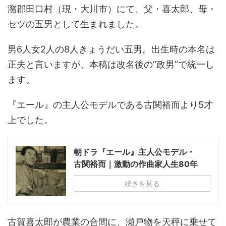
潴郡田口村（現・大川市）にて、父・喜太郎、母・
セツの五男として生まれました。
男6人女2人の8人きょうだい五男。出生時の本名は
正夫と言いますが、本稿は改名後の“政男“で統一し
ます。
『エール』の主人公モデルである古関裕而より5才
上でした。
朝ドラ『エール』主人公モデル・
古関裕而｜激動の作曲家人生80年
続きを見る
古賀喜太郎が農業の合間に、瀬戸物を天秤に乗せて