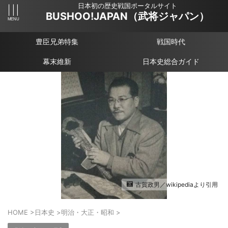
日本初の歴史戦国ポータルサイト
BUSHOO!JAPAN（武将ジャパン）
豊臣兄弟特集
戦国時代
幕末維新
日本史総合ガイド
古賀政男／wikipediaより引用
HOME
>
日本史
>
明治・大正・昭和
>