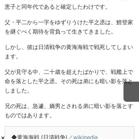
恵子と同年代であると確定したわけです。
父・平二から一字をゆずりうけた平之丞は、鯉登家
を継ぐべく期待を背負って生きてきました。
しかし、彼は日清戦争の黄海海戦で戦死してしまい
ます。
父が見守る中、二十歳を超えたばかりで、戦艦上で
命を落とした平之丞。その死は弟にも暗い影を落と
しました。
兄の死は、急遽、嫡男とされる弟に暗い影を落とす
ものではあります。
×
◆黄海海戦 (日清戦争)
／wikipedia