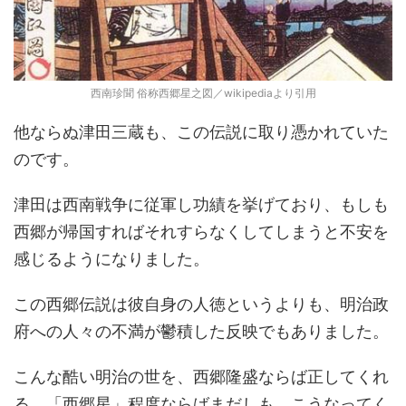
西南珍聞 俗称西郷星之図／wikipediaより引用
他ならぬ津田三蔵も、この伝説に取り憑かれていた
のです。
津田は西南戦争に従軍し功績を挙げており、もしも
西郷が帰国すればそれすらなくしてしまうと不安を
感じるようになりました。
この西郷伝説は彼自身の人徳というよりも、明治政
府への人々の不満が鬱積した反映でもありました。
こんな酷い明治の世を、西郷隆盛ならば正してくれ
る。「西郷星」程度ならばまだしも、こうなってく