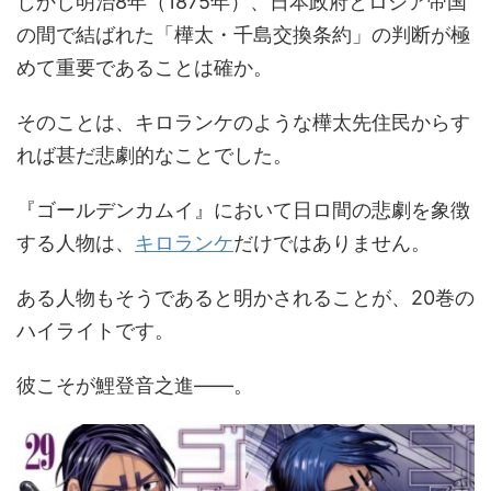
しかし明治8年（1875年）、日本政府とロシア帝国
の間で結ばれた「樺太・千島交換条約」の判断が極
めて重要であることは確か。
そのことは、キロランケのような樺太先住民からす
れば甚だ悲劇的なことでした。
『ゴールデンカムイ』において日ロ間の悲劇を象徴
する人物は、
キロランケ
だけではありません。
ある人物もそうであると明かされることが、20巻の
ハイライトです。
彼こそが鯉登音之進――。