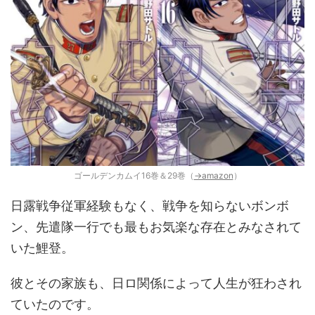
ゴールデンカムイ16巻＆29巻（
→amazon
）
日露戦争従軍経験もなく、戦争を知らないボンボ
ン、先遣隊一行でも最もお気楽な存在とみなされて
いた鯉登。
彼とその家族も、日ロ関係によって人生が狂わされ
ていたのです。