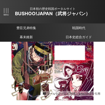
日本初の歴史戦国ポータルサイト
BUSHOO!JAPAN（武将ジャパン）
豊臣兄弟特集
戦国時代
幕末維新
日本史総合ガイド
ゴールデンカムイ20巻／amazonより引用