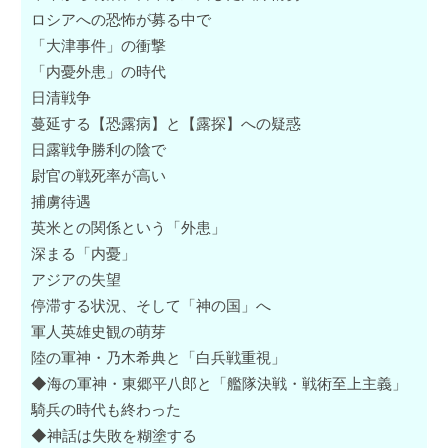
ロシアへの恐怖が募る中で
「大津事件」の衝撃
「内憂外患」の時代
日清戦争
蔓延する【恐露病】と【露探】への疑惑
日露戦争勝利の陰で
尉官の戦死率が高い
捕虜待遇
英米との関係という「外患」
深まる「内憂」
アジアの失望
停滞する状況、そして「神の国」へ
軍人英雄史観の萌芽
陸の軍神・乃木希典と「白兵戦重視」
◆海の軍神・東郷平八郎と「艦隊決戦・戦術至上主義」
騎兵の時代も終わった
◆神話は失敗を糊塗する