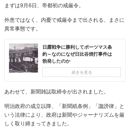
まずは9月6日、帝都初の戒厳令。
外患ではなく、内憂で戒厳令まで出される、まさに
異常事態です。
日露戦争に勝利してポーツマス条
約～なのになぜ日比谷焼打事件は
勃発したのか
続きを見る
あわせて、新聞雑誌取締令が出されました。
明治政府の成立以降、「新聞紙条例」「讒謗律」と
いう法律により、政府は新聞やジャーナリズムを厳
しく取り締まってきました。