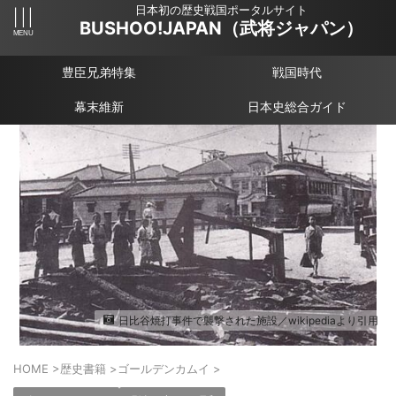
日本初の歴史戦国ポータルサイト
BUSHOO!JAPAN（武将ジャパン）
豊臣兄弟特集
戦国時代
幕末維新
日本史総合ガイド
日比谷焼打事件で襲撃された施設／wikipediaより引用
HOME
>
歴史書籍
>
ゴールデンカムイ
>