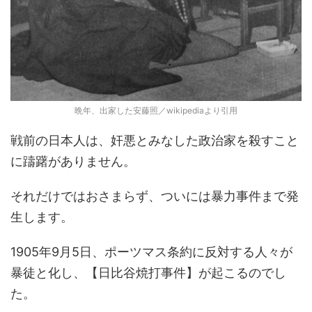
晩年、出家した安藤照／wikipediaより引用
戦前の日本人は、奸悪とみなした政治家を殺すこと
に躊躇がありません。
それだけではおさまらず、ついには暴力事件まで発
生します。
1905年9月5日、ポーツマス条約に反対する人々が
暴徒と化し、【日比谷焼打事件】が起こるのでし
た。