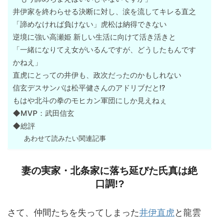
井伊家を終わらせる決断に対し、涙を流してキレる直之
「諦めなければ負けない」虎松は納得できない
逆境に強い高瀬姫 新しい生活に向けて活き活きと
「一緒になりてえ女がいるんですが、どうしたもんです
かねえ」
直虎にとっての井伊も、政次だったのかもしれない
信玄デスサンバは松平健さんのアドリブだと!?
もはや北斗の拳のモヒカン軍団にしか見えねぇ
◆MVP：武田信玄
◆総評
あわせて読みたい関連記事
妻の実家・北条家に落ち延びた氏真は絶
口調!?
さて、仲間たちを失ってしまった
井伊直虎
と龍雲