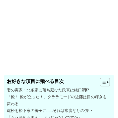
お好きな項目に飛べる目次
妻の実家・北条家に落ち延びた氏真は絶口調!?
「殿！ 殿が立った！」クララモードの近藤は目の輝きも
変わる
虎松を松下家の養子に……それは常慶なりの償い
「もう諦めちまえばいいじゃないですか」