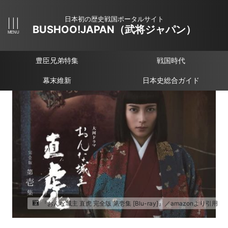
日本初の歴史戦国ポータルサイト
BUSHOO!JAPAN（武将ジャパン）
豊臣兄弟特集
戦国時代
幕末維新
日本史総合ガイド
『おんな城主 直虎 完全版 第壱集 [Blu-ray]』／amazonより引用