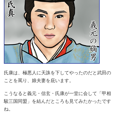
氏康は、極悪人に天誅を下してやったのだと武田の
ことを罵り、娘夫妻を庇います。
こうなると義元・信玄・氏康が一堂に会して「甲相
駿三国同盟」を結んだところも見てみたかったです
ね。