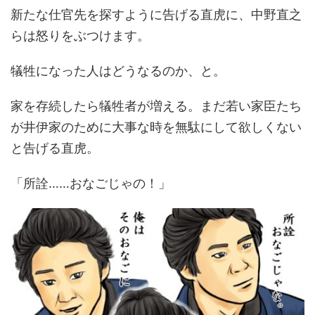
新たな仕官先を探すように告げる直虎に、中野直之
らは怒りをぶつけます。
犠牲になった人はどうなるのか、と。
家を存続したら犠牲者が増える。まだ若い家臣たち
が井伊家のために大事な時を無駄にして欲しくない
と告げる直虎。
「所詮……おなごじゃの！」