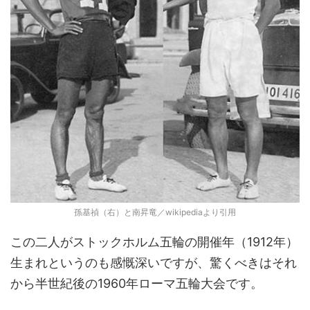
孫基禎（右）と南昇竜／wikipediaより引用
この二人がストックホルム五輪の開催年（1912年）
生まれというのも感慨深いですが、驚くべきはそれ
から半世紀後の1960年ローマ五輪大会です。