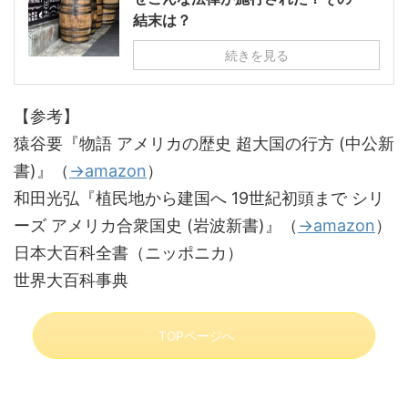
結末は？
続きを見る
【参考】
猿谷要『物語 アメリカの歴史 超大国の行方 (中公新
書)』（
→amazon
）
和田光弘『植民地から建国へ 19世紀初頭まで シリ
ーズ アメリカ合衆国史 (岩波新書)』（
→amazon
）
日本大百科全書（ニッポニカ）
世界大百科事典
TOPページへ