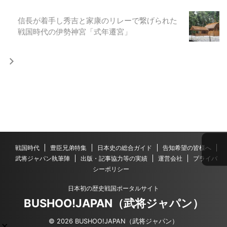
信長が着手し秀吉と家康のリレーで繋げられた
戦国時代の伊勢神宮「式年遷宮」
戦国時代
豊臣兄弟特集
日本史の総合ガイド
告知希望の皆様へ
武将ジャパン執筆陣
出版・記事協力等の実績
運営会社
プライバ
シーポリシー
日本初の歴史戦国ポータルサイト
BUSHOO!JAPAN（武将ジャパン）
© 2026 BUSHOO!JAPAN（武将ジャパン）
×