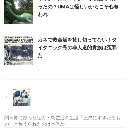
ったの？UMAは怪しいからこそ心奪
われ
カネで救命艇を貸し切ってない！タ
イタニック号の非人道的貴族は冤罪
だ
関ヶ原に散った猛将・島左近の生涯「三成にすぎたるも
の」と称えられたのは本当か