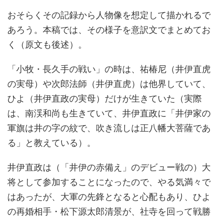
おそらくその記録から人物像を想定して描かれるで
あろう。本稿では、その様子を意訳文でまとめてお
く（原文も後述）。
「小牧・長久手の戦い」の時は、祐椿尼（井伊直虎
の実母）や次郎法師（井伊直虎）は他界していて、
ひよ（井伊直政の実母）だけが生きていた（実際
は、南渓和尚も生きていて、井伊直政に「井伊家の
軍旗は井の字の紋で、吹き流しは正八幡大菩薩であ
る」と教えている）。
井伊直政は（「井伊の赤備え」のデビュー戦の）大
将として参加することになったので、やる気満々で
はあったが、大軍の先鋒となると心配もあり、ひよ
の再婚相手・松下源太郎清景が、社寺を回って戦勝