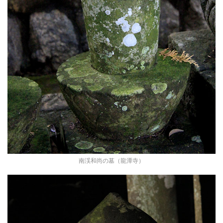
南渓和尚の墓（龍潭寺）