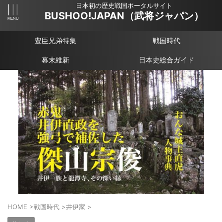
日本初の歴史戦国ポータルサイト
BUSHOO!JAPAN（武将ジャパン）
豊臣兄弟特集
戦国時代
幕末維新
日本史総合ガイド
HOME
>
戦国時代
>
井伊家
>