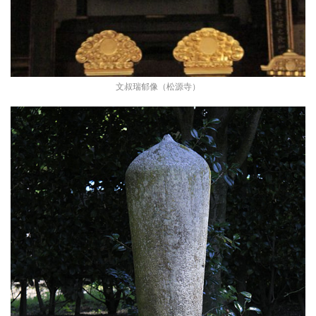
文叔瑞郁像（松源寺）