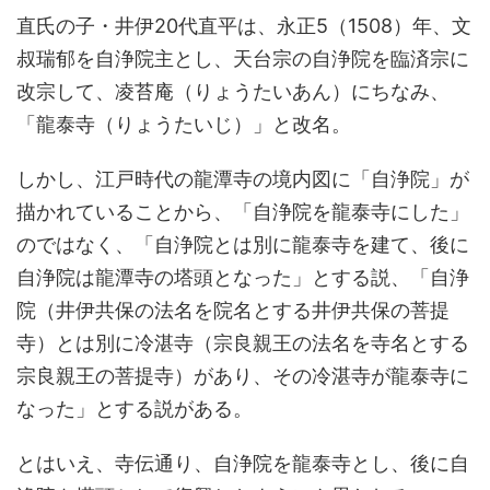
直氏の子・井伊20代直平は、永正5（1508）年、文
叔瑞郁を自浄院主とし、天台宗の自浄院を臨済宗に
改宗して、凌苔庵（りょうたいあん）にちなみ、
「龍泰寺（りょうたいじ）」と改名。
しかし、江戸時代の龍潭寺の境内図に「自浄院」が
描かれていることから、「自浄院を龍泰寺にした」
のではなく、「自浄院とは別に龍泰寺を建て、後に
自浄院は龍潭寺の塔頭となった」とする説、「自浄
院（井伊共保の法名を院名とする井伊共保の菩提
寺）とは別に冷湛寺（宗良親王の法名を寺名とする
宗良親王の菩提寺）があり、その冷湛寺が龍泰寺に
なった」とする説がある。
とはいえ、寺伝通り、自浄院を龍泰寺とし、後に自