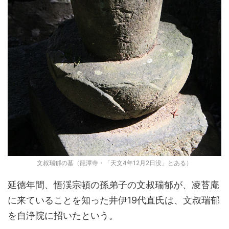
文叔瑞郁の墓（龍潭寺・「天文4年12月2日没」とある）
延徳年間、悟渓宗頓の孫弟子の文叔瑞郁が、凌苔庵
に来ていることを知った井伊19代直氏は、文叔瑞郁
を自浄院に招いたという。