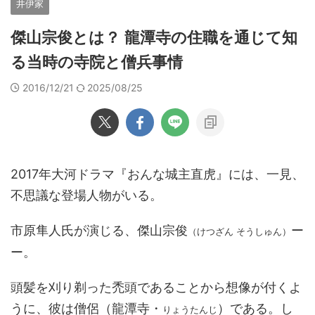
井伊家
傑山宗俊とは？ 龍潭寺の住職を通じて知
る当時の寺院と僧兵事情
2016/12/21
2025/08/25
2017年大河ドラマ『おんな城主直虎』には、一見、
不思議な登場人物がいる。
市原隼人氏が演じる、傑山宗俊
ー
（けつざん そうしゅん）
ー。
頭髪を刈り剃った禿頭であることから想像が付くよ
うに、彼は僧侶（龍潭寺・
）である。し
りょうたんじ