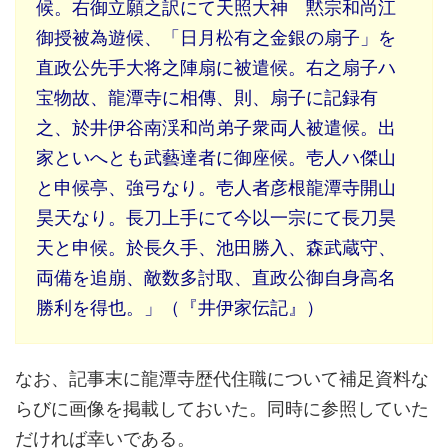
候。右御立願之訳にて天照大神ゟ黙宗和尚江
御授被為遊候、「日月松有之金銀の扇子」を
直政公先手大将之陣扇に被遣候。右之扇子ハ
宝物故、龍潭寺に相傳、則、扇子に記録有
之、於井伊谷南渓和尚弟子衆両人被遣候。出
家といへとも武藝達者に御座候。壱人ハ傑山
と申候亭、強弓なり。壱人者彦根龍潭寺開山
昊天なり。長刀上手にて今以一宗にて長刀昊
天と申候。於長久手、池田勝入、森武蔵守、
両備を追崩、敵数多討取、直政公御自身高名
勝利を得也。」（『井伊家伝記』）
なお、記事末に龍潭寺歴代住職について補足資料な
らびに画像を掲載しておいた。同時に参照していた
だければ幸いである。