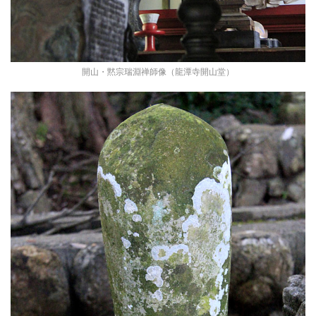
開山・黙宗瑞淵禅師像（龍潭寺開山堂）