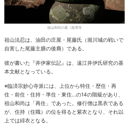
祖山和尚の墓（龍潭寺
祖山法忍は、油田の庄屋・尾藤氏（堀川城の戦いで
自害した尾藤主膳の後裔）である。
彼が書いた『井伊家伝記』は、遠江井伊氏研究の基
本文献となっている。
※臨済宗妙心寺派には、上位から特住・歴住・再
住・前住・住持・準住・東住…の14の階級があり、
祖山和尚は「再住」であった。修行僧は黒衣である
が、住持（住職）の位を得ると紫衣となり、それ以
上では緋衣となる。