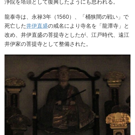
浄院を塔頭として復興したようにも思われる。
龍泰寺は、永禄3年（1560）、「桶狭間の戦い」で
死亡した
井伊直盛
の戒名により寺名を「龍潭寺」と
改め、井伊直盛の菩提寺としたが、江戸時代、遠江
井伊家の菩提寺として整備された。