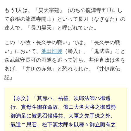
もう1人は、「昊天宗建」（のちの龍潭寺五世にし
て彦根の龍潭寺開山）といって長刀（なぎなた）の
達人で、「長刀昊天」と呼ばれていた。
この「小牧・長久手の戦い」では、「長久手の戦
い」において、
池田恒興
（勝入）、「鬼武蔵」こと
森武蔵守長可の両隊を追って討ち、井伊直政は名を
あげ、「井伊の赤鬼」と恐れられた。『井伊家伝
記』
【原文】「其節ハ、祐椿、次郎法師ハ御遠
行、實母斗御在命故、俄ニ大名大将之御威勢
御満足に被思召候得共、大軍之先手殊之外、
氣遣ニ思召、松下源太郎を以種々御立願有之