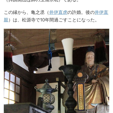
この縁から、亀之丞（
井伊直虎
の許婚。後の
井伊直
親
）は、松源寺で10年間過ごすことになった。