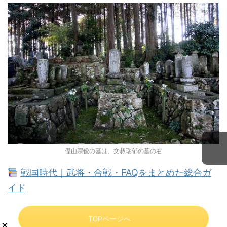
傑山宗俊の墓は、文叔瑞郁の墓の右
戦国時代｜武将・合戦・FAQをまとめた総合ガ
イド
TOPページへ
×