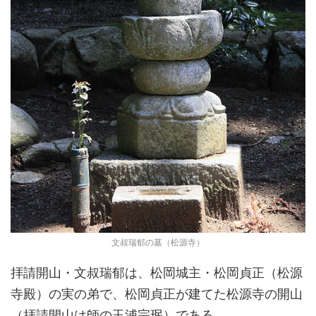
文叔瑞郁の墓（松源寺）
拝請開山・文叔瑞郁は、松岡城主・松岡貞正（松源
寺殿）の実の弟で、松岡貞正が建てた松源寺の開山
（拝請開山は師の玉浦宗珉）である。