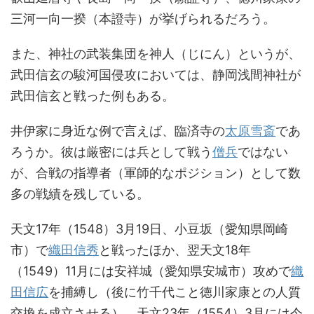
三河一向一揆（本證寺）が挙げられるだろう。
また、神社の武装集団を神人（じにん）というが、
武田信玄の駿河国侵攻においては、静岡浅間神社が
武田信玄と戦った例もある。
井伊家に身近な例で言えば、臨済寺の
太原雪斎
であ
ろうか。彼は厳密には兵として戦う
僧兵
ではない
が、合戦の指導者（軍師的なポジション）として数
多の戦績を残している。
天文17年（1548）3月19日、小豆坂（愛知県岡崎
市）で
織田信秀
と戦ったほか、翌天文18年
（1549）11月には安祥城（愛知県安城市）攻めで
織
田信広
を捕縛し（後に竹千代こと徳川家康との人質
交換を成立させる）、天文23年（1554）3月には今