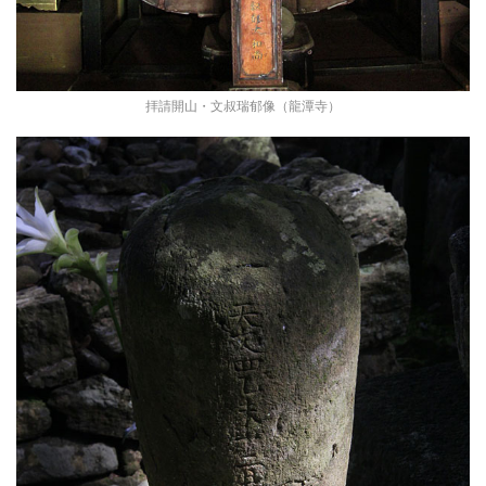
拝請開山・文叔瑞郁像（龍潭寺）