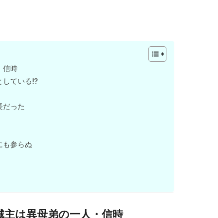
・信時
している!?
長だった
にも参らぬ
城主は異母弟の一人・信時