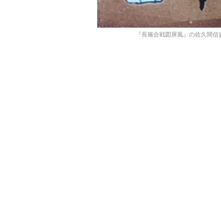
『長篠合戦図屏風』の佐久間信盛／w