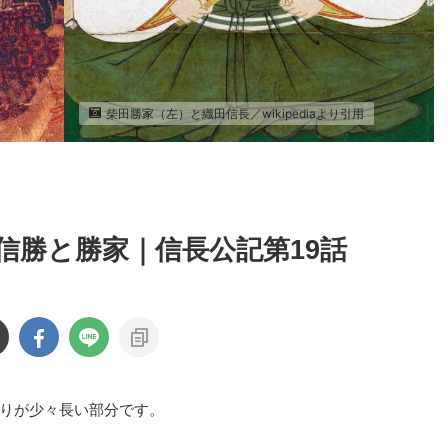
柴田勝家（左）と織田信長／wikipediaより引用
信勝と勝家｜信長公記第19話
りが少々長い部分です。