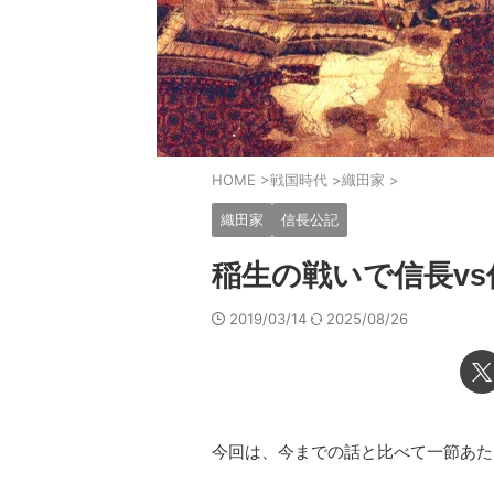
HOME
>
戦国時代
>
織田家
>
織田家
信長公記
稲生の戦いで信長vs
2019/03/14
2025/08/26
今回は、今までの話と比べて一節あた