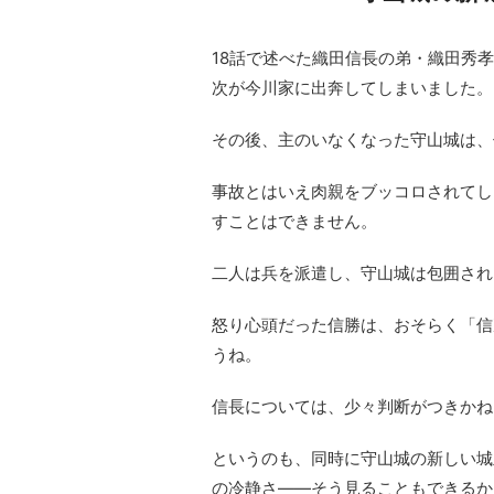
18話で述べた織田信長の弟・織田秀
次が今川家に出奔してしまいました。
その後、主のいなくなった守山城は、
事故とはいえ肉親をブッコロされてし
すことはできません。
二人は兵を派遣し、守山城は包囲され
怒り心頭だった信勝は、おそらく「信
うね。
信長については、少々判断がつきかね
というのも、同時に守山城の新しい城
の冷静さ――そう見ることもできるか