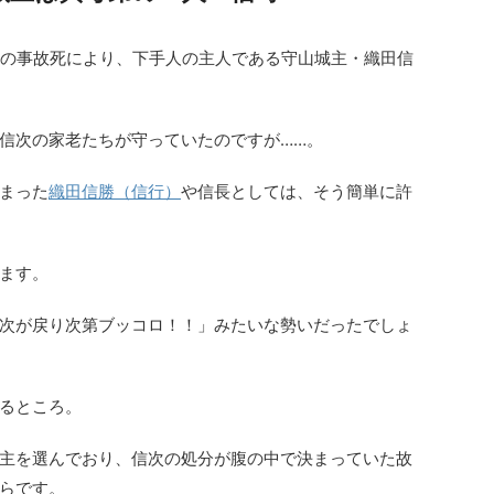
孝の事故死により、下手人の主人である守山城主・織田信
信次の家老たちが守っていたのですが……。
まった
織田信勝（信行）
や信長としては、そう簡単に許
ます。
次が戻り次第ブッコロ！！」みたいな勢いだったでしょ
るところ。
主を選んでおり、信次の処分が腹の中で決まっていた故
らです。