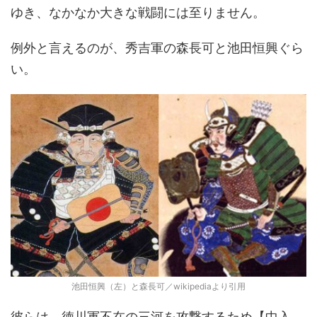
ゆき、なかなか大きな戦闘には至りません。
例外と言えるのが、秀吉軍の森長可と池田恒興ぐら
い。
池田恒興（左）と森長可／wikipediaより引用
彼らは、徳川軍不在の三河を攻撃するため【中入