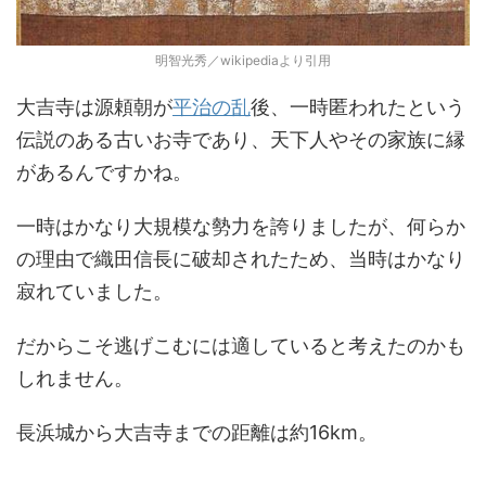
明智光秀／wikipediaより引用
大吉寺は源頼朝が
平治の乱
後、一時匿われたという
伝説のある古いお寺であり、天下人やその家族に縁
があるんですかね。
一時はかなり大規模な勢力を誇りましたが、何らか
の理由で織田信長に破却されたため、当時はかなり
寂れていました。
だからこそ逃げこむには適していると考えたのかも
しれません。
長浜城から大吉寺までの距離は約16km。