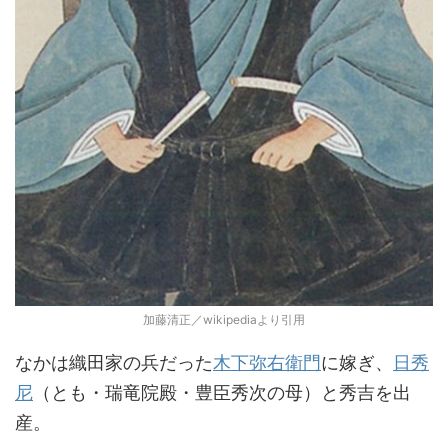
加藤清正／wikipediaより引用
なかは織田家の兵だった
木下弥右衛門
に嫁ぎ、
日秀
尼
（とも・瑞竜院殿・豊臣秀次の母）と秀吉を出
産。