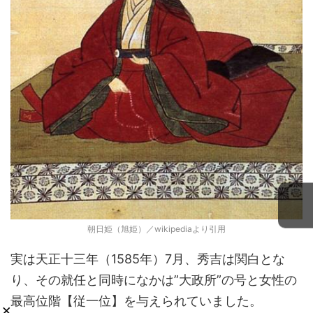
朝日姫（旭姫）／wikipediaより引用
実は天正十三年（1585年）7月、秀吉は関白とな
り、その就任と同時になかは”大政所”の号と女性の
最高位階【従一位】を与えられていました。
×