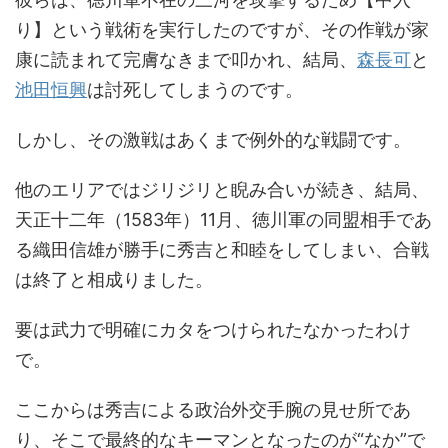
り】という戦術を実行したのですが、その作戦が家
康に読まれて完膚なきまで叩かれ、結局、
森長可
と
池田恒興
は討死してしまうのです。
しかし、その激戦はあくまで例外的な戦闘です。
他のエリアではジリジリと睨み合いが続き、結局、
天正十二年（1583年）11月、徳川軍の同盟相手であ
る織田信雄が勝手に秀吉と和睦をしてしまい、合戦
は終了と相成りました。
要は武力で明確にカタをつけられたなかったわけ
で。
ここからは秀吉による政治外交手腕の見せ所であ
り、そこで最終的なキーマンとなったのが“なか”で