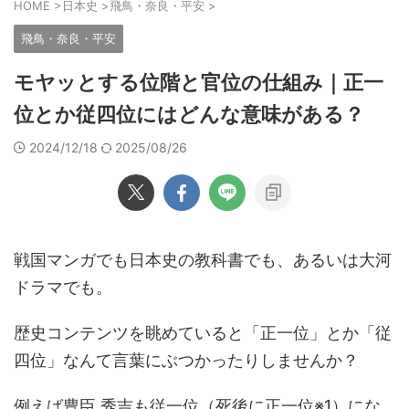
HOME
>
日本史
>
飛鳥・奈良・平安
>
飛鳥・奈良・平安
モヤッとする位階と官位の仕組み｜正一
位とか従四位にはどんな意味がある？
2024/12/18
2025/08/26
戦国マンガでも日本史の教科書でも、あるいは大河
ドラマでも。
歴史コンテンツを眺めていると「正一位」とか「従
四位」なんて言葉にぶつかったりしませんか？
例えば豊臣 秀吉も従一位（死後に正一位※1）にな