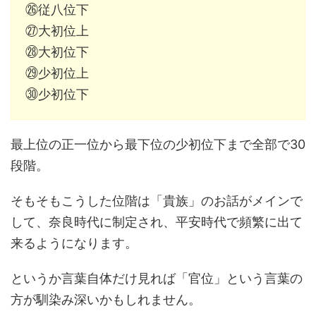
㉖従八位下
㉗大初位上
㉘大初位下
㉙少初位上
㉚少初位下
最上位の正一位から最下位の少初位下まで全部で30
段階。
そもそもこうした位階は「貴族」のお話がメインで
して、奈良時代に制定され、平安時代で頻繁に出て
来るようになります。
というか言葉自体だけ見れば「官位」という言葉の
方が馴染み深いかもしれません。