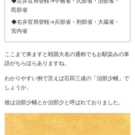
◆左弁官局管轄→中務省・式部省・治部省・
民部省
◆右弁官局管轄→兵部省・刑部省・大蔵省・
宮内省
ここまで来ますと戦国大名の通称でもお馴染みの単
語がちらほらありますね。
わかりやすい例で言えば石田三成の「治部少輔」で
しょうか。
彼は治部少輔とか治部少と呼ばれておりました。