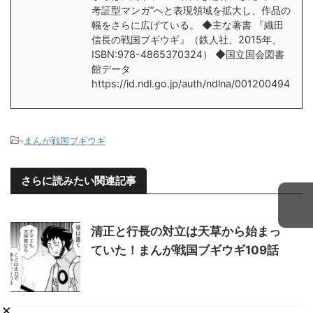
考証型マンガ”へと表現領域を拡大し、作品の
幅をさらに広げている。 ◆主な著書 『織田
信長の戦国ブギウギ』（鉄人社、2015年、
ISBN:978-4865370324） ◆国立国会図書
館データ
https://id.ndl.go.jp/auth/ndlna/001200494
-
まんが戦国ブギウギ
さらに読みたい関連記事
清正と行長の対立は天草から始まっ
ていた！まんが戦国ブギウギ109話
×