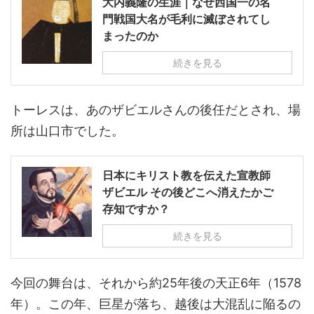
大内義隆の生涯｜なぜ西国一の名
門戦国大名が毛利に滅ぼされてし
まったのか
続きを見る
トーレスは、あのザビエルさんの後任だとされ、場
所は山口市でした。
日本にキリスト教を伝えた宣教師
ザビエル その後どこへ消えたかご
存知ですか？
続きを見る
今回の舞台は、それから約25年後の天正6年（1578
年）。この年、巨星が落ち、越後は大混乱に陥るの