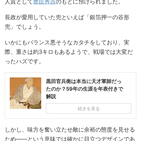
人質として
豊臣秀吉
のもとに預けられました。
長政が愛用していた兜といえば「銀箔押一の谷形
兜」でしょう。
いかにもバランス悪そうなカタチをしており、実
際、重さは約3キロもあるようで、戦場では大変だ
ったハズです。
黒田官兵衛は本当に天才軍師だっ
たのか？59年の生涯を年表付きで
解説
続きを見る
しかし、味方を奮い立たせ敵に余裕の態度を見せる
ため――という意味では確かに目立つデザインであ