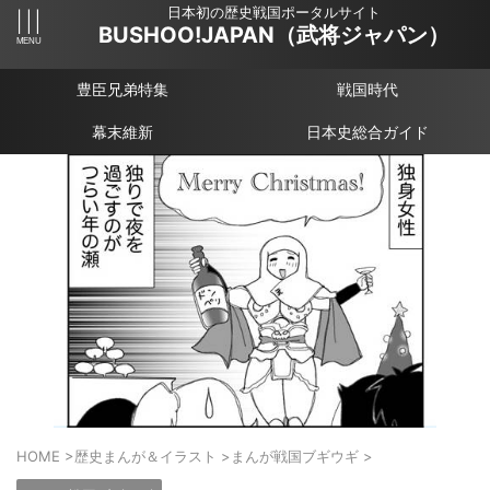
日本初の歴史戦国ポータルサイト
BUSHOO!JAPAN（武将ジャパン）
豊臣兄弟特集
戦国時代
幕末維新
日本史総合ガイド
HOME
>
歴史まんが＆イラスト
>
まんが戦国ブギウギ
>