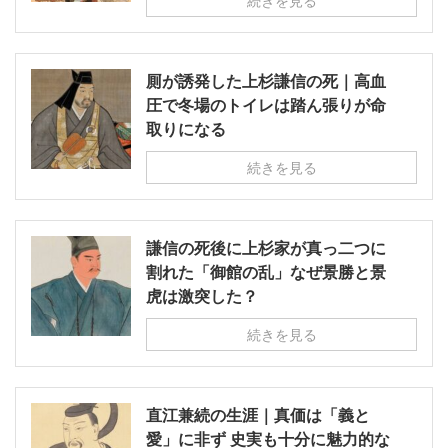
続きを見る
厠が誘発した上杉謙信の死｜高血
圧で冬場のトイレは踏ん張りが命
取りになる
続きを見る
謙信の死後に上杉家が真っ二つに
割れた「御館の乱」なぜ景勝と景
虎は激突した？
続きを見る
直江兼続の生涯｜真価は「義と
愛」に非ず 史実も十分に魅力的な