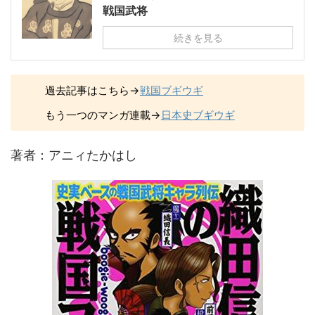
戦国武将
続きを見る
過去記事はこちら→
戦国ブギウギ
もう一つのマンガ連載→
日本史ブギウギ
著者：アニィたかはし