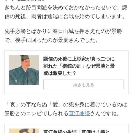
きちんと跡目問題を決めておかなかったせいで、謙
信の死後、両者は途端に合戦を始めてしまいます。
先手必勝とばかりに春日山城を押さえたのが景勝
で、後手に回ったのが景虎さんでした。
謙信の死後に上杉家が真っ二つに
割れた「御館の乱」なぜ景勝と景
虎は激突した？
続きを見る
「哀」の字ならぬ「愛」の兜を身に着けているのは
景勝とのコンビでしられる
直江兼続
さんですね。
直江兼続の生涯｜真価は「義と