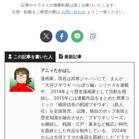
記事やイラストの無断転載は固くお断りいたします。
引用・転載をご希望の際は
お問い合わせ
よりご一報ください。
この記事を書いた人
最新記事
アニィたかはし
漫画家。現在は武将ジャパンにて、まんが
『大河ブギウギ べらぼう編』シリーズを連載
中。 2014年より歴史漫画家として活動を開
始し、2015年には連載作品をまとめた商業コ
ミック『織田信長の戦国ブギウギ』（鉄人
社）を全国発売。 以降、独自のポップ表現と
歴史知識を融合させた「ブギウギシリーズ」
を継続し、戦国・江戸・幕末など幅広い時代
を題材とした作品を制作している。 2024年
からは大河ドラマの各回を題材にした“ドラマ