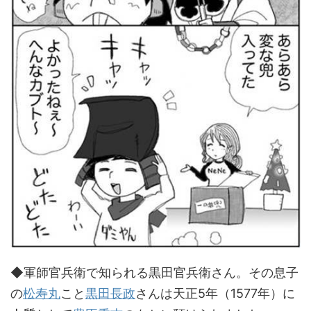
◆軍師官兵衛で知られる黒田官兵衛さん。その息子
の
松寿丸
こと
黒田長政
さんは天正5年（1577年）に