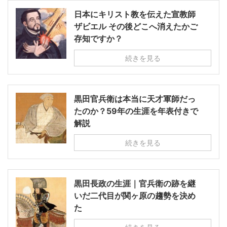
日本にキリスト教を伝えた宣教師
ザビエル その後どこへ消えたかご
存知ですか？
続きを見る
黒田官兵衛は本当に天才軍師だっ
たのか？59年の生涯を年表付きで
解説
続きを見る
黒田長政の生涯｜官兵衛の跡を継
いだ二代目が関ヶ原の趨勢を決め
た