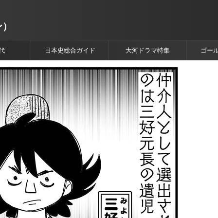
ン）
代
日本史総合ガイド
大河ドラマ特集
ゴー