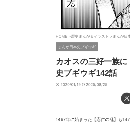
HOME
>
歴史まんが＆イラスト
>
まんが日
まんが日本史ブギウギ
カオスの三好一族に
史ブギウギ142話
2020/01/19
2025/08/25
1467年に始まった【応仁の乱】も14