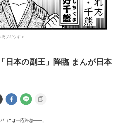
本史ブギウギ
>
「日本の副王」降臨 まんが日本
77年には一応終息――。