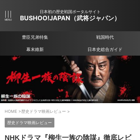
日本初の歴史戦国ポータルサイト
BUSHOO!JAPAN（武将ジャパン）
豊臣兄弟特集
戦国時代
幕末維新
日本史総合ガイド
HOME
>
歴史ドラマ映画レビュー
>
歴史ドラマ映画レビュー
NHKドラマ『柳生一族の陰謀』徹底レビ