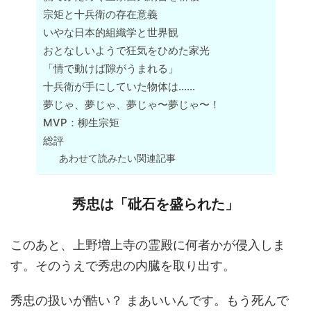
宗矩と十兵衛の存在意義
いやな日本的組織学と世界観
おとなしいようで狂気をひめた家光
「情で動けば隙がうまれる」
十兵衛が手にしていた物体は……
夢じゃ、夢じゃ、夢じゃ〜夢じゃ〜！
MVP：柳生宗矩
総評
あわせて読みたい関連記事
秀忠は「砒石を盛られた」
このあと、上野増上寺の霊殿に何者かが侵入しま
す。そのうえで秀忠の内臓を取り出す。
秀忠の扱いが酷い？ まあいいんです。もう死んで