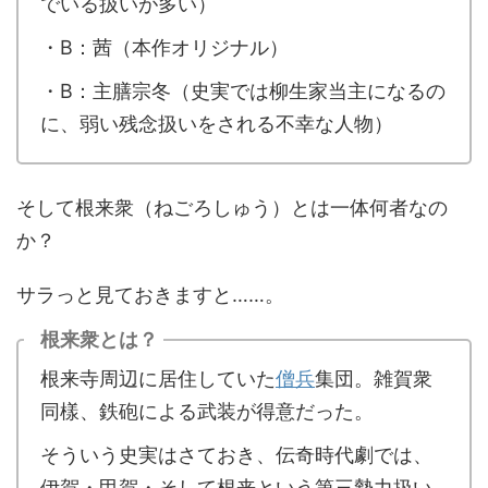
でいる扱いが多い）
・B：茜（本作オリジナル）
・B：主膳宗冬（史実では柳生家当主になるの
に、弱い残念扱いをされる不幸な人物）
そして根来衆（ねごろしゅう）とは一体何者なの
か？
サラっと見ておきますと……。
根来衆とは？
根来寺周辺に居住していた
僧兵
集団。雑賀衆
同樣、鉄砲による武装が得意だった。
そういう史実はさておき、伝奇時代劇では、
伊賀・甲賀・そして根来という第三勢力扱い