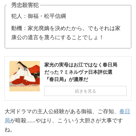
秀忠殺害犯
犯人：御福・松平信綱
動機：家光廃嫡を決めたから。でもそれは家
康公の遺言を蔑ろにすることでしょ！
家光の実母はお江ではなく春日局
だった？ミネルヴァ日本評伝選
『春日局』が濃厚だ
続きを見る
大河ドラマの主人公経験がある御福、ご存知、
春日
局
が暗殺……やはり、こういう大胆さが大事です
ね。