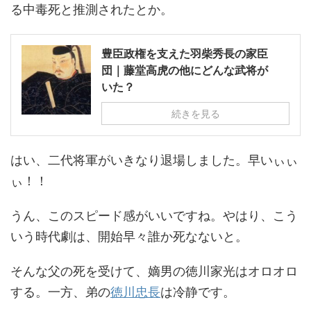
る中毒死と推測されたとか。
豊臣政権を支えた羽柴秀長の家臣
団｜藤堂高虎の他にどんな武将が
いた？
続きを見る
はい、二代将軍がいきなり退場しました。早いぃぃ
ぃ！！
うん、このスピード感がいいですね。やはり、こう
いう時代劇は、開始早々誰か死なないと。
そんな父の死を受けて、嫡男の徳川家光はオロオロ
する。一方、弟の
徳川忠長
は冷静です。