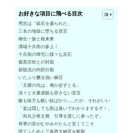
お好きな項目に飛べる目次
秀忠は「砒石を盛られた」
三名の地獄に堕ちる宣言
柳生一族と根来衆
溝端十兵衛の参上！
十兵衛の帰宅に様々な反応
腹黒宗矩との対面
新陰流の内部分裂
いたぶり嬲る強い麻呂
「主膳の仇は、俺が必ずとる」
淡々と大量虐殺も辞さない宣言
敵も味方も酷い奴ばかり……だが、それがいい
「姿は隠しても獣は臭いでわかりまするぞ！」
「烏丸少将文麿、引導を渡しに参ったぞ」
将軍の首がむやみやたらと安くてこそ
慌てふためく三条西大納言を斬殺