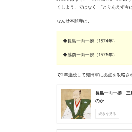
くしよう」ではなく「“とりあえず今
なんせ本願寺は、
◆長島一向一揆（1574年）
◆越前一向一揆（1575年）
で2年連続して織田軍に拠点を攻略さ
長島一向一揆｜三
のか
続きを見る