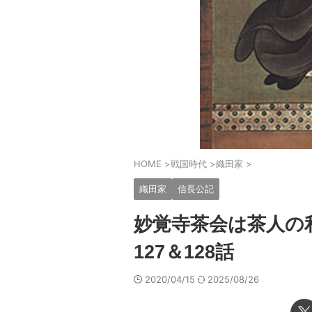
HOME
>
戦国時代
>
織田家
>
織田家
信長公記
妙覚寺茶会は茶人の
127＆128話
2020/04/15
2025/08/26