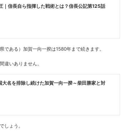
圧｜信長自ら指揮した戦術とは？信長公記第125話
県である）加賀一向一揆は1580年まで続きます。
間違いありません。
戦国大名を排除し続けた加賀一向一揆～柴田勝家と対
でしょう。