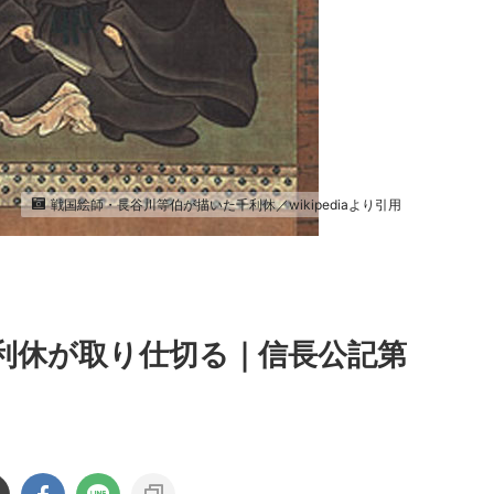
戦国絵師・長谷川等伯が描いた千利休／wikipediaより引用
利休が取り仕切る｜信長公記第