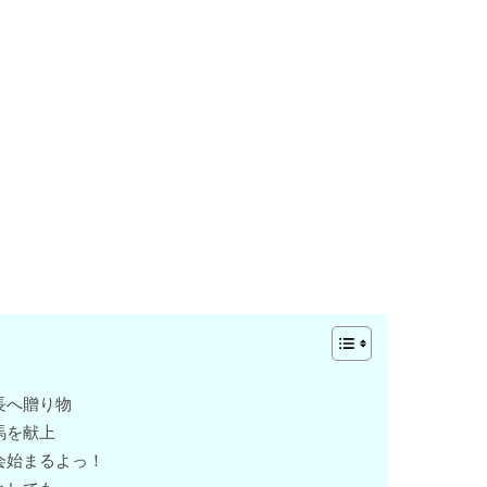
長へ贈り物
馬を献上
会始まるよっ！