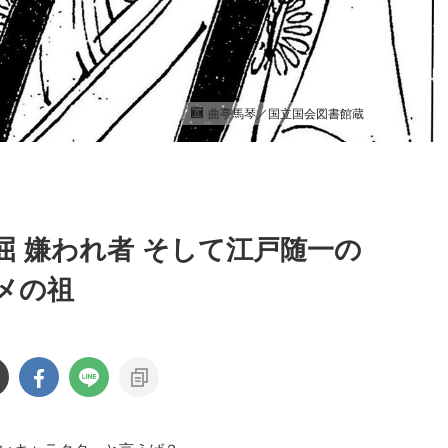
曲亭馬琴／国立国会図書館蔵
屈 嫌われ者 そして江戸随一の
メの祖