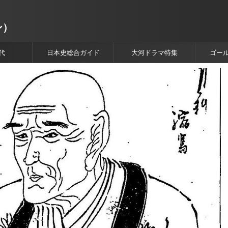
ン）
代
日本史総合ガイド
大河ドラマ特集
ゴー