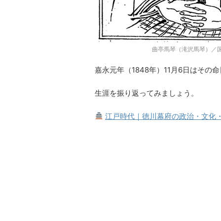
曲亭馬琴（滝沢馬琴）／
嘉永元年（1848年）11月6日はその
生涯を振り返ってみましょう。
江戸時代｜徳川幕府の政治・文化