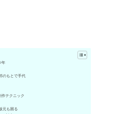
少年
郎のもとで手代
創作テクニック
版元も困る