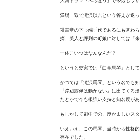
大河ドラマ『べらぼう』で今最もウザ
満場一致で滝沢瑣吉という答えが返っ
耕書堂の下っ端手代であるにも関わら
摘、美人と評判の町娘に対しては「来
一体こいつはなんなんだ？
というと史実では「曲亭馬琴」として
かつては「滝沢馬琴」という名でも知
『岸辺露伴は動かない』に出てくる漫
たとかで今も根強い支持と知名度があ
もしかして劇中での、厚かましいスタ
いえいえ、この馬琴、当時から性格的
存在でした。