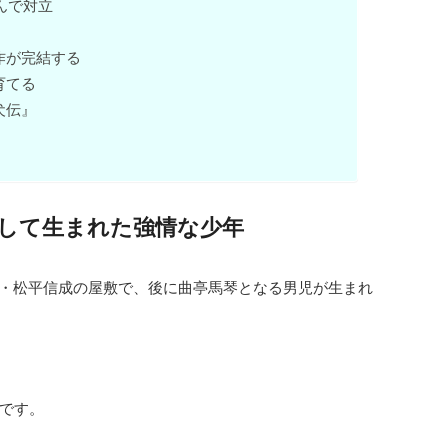
んで対立
作が完結する
育てる
犬伝』
して生まれた強情な少年
旗本・松平信成の屋敷で、後に曲亭馬琴となる男児が生まれ
です。