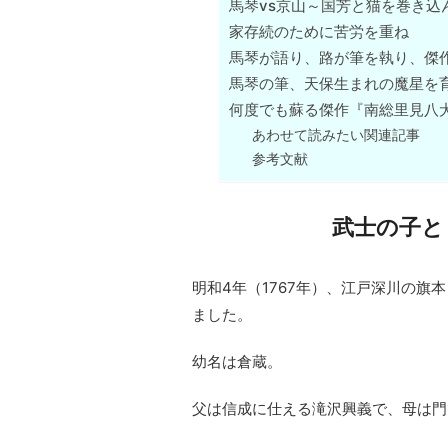
馬琴vs京山～国芳と猫を巻き込
家存続のために苦労を重ね
馬琴が語り、路が筆を執り、傑
馬琴の筆、天保生まれの魔星を
何度でも蘇る傑作『南総里見八
あわせて読みたい関連記事
参考文献
武士の子と
明和4年（1767年）、江戸深川の
ました。
幼名は倉蔵。
父は信成に仕える滝沢興義で、母は門