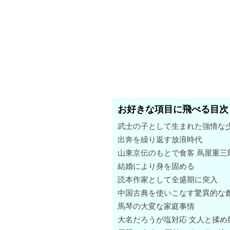
お好きな項目に飛べる目次
武士の子として生まれた強情な
出奔を繰り返す放浪時代
山東京伝のもとで食客 蔦屋重三
結婚により身を固める
読本作家として全盛期に突入
中国古典を使いこなす驚異的な
馬琴の大変な家庭事情
大名だろうが塩対応 文人と揉め