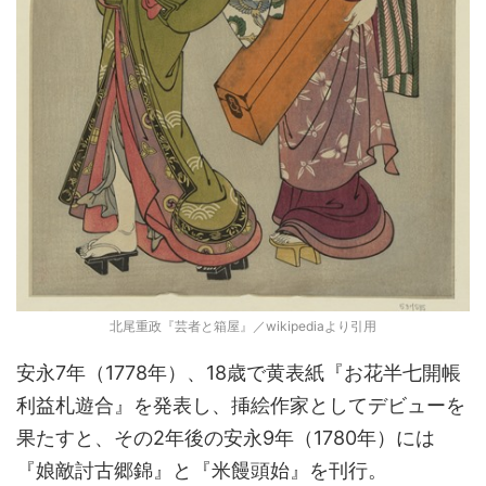
北尾重政『芸者と箱屋』／wikipediaより引用
安永7年（1778年）、18歳で黄表紙『お花半七開帳
利益札遊合』を発表し、挿絵作家としてデビューを
果たすと、その2年後の安永9年（1780年）には
『娘敵討古郷錦』と『米饅頭始』を刊行。