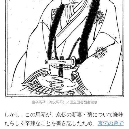
曲亭馬琴（滝沢馬琴）／国立国会図書館蔵
しかし、この馬琴が、京伝の新妻・菊について嫌味
たらしく辛辣なことを書き記したため、
京伝の弟で