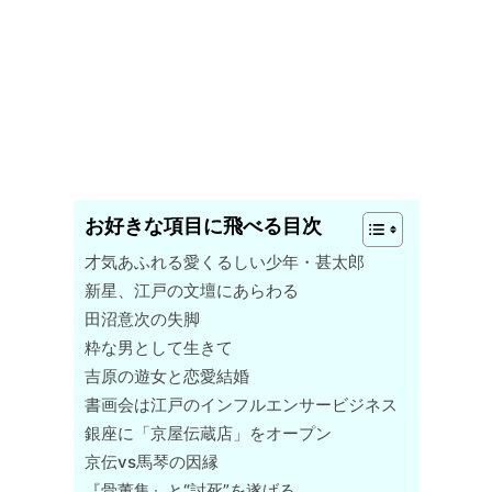
お好きな項目に飛べる目次
才気あふれる愛くるしい少年・甚太郎
新星、江戸の文壇にあらわる
田沼意次の失脚
粋な男として生きて
吉原の遊女と恋愛結婚
書画会は江戸のインフルエンサービジネス
銀座に「京屋伝蔵店」をオープン
京伝vs馬琴の因縁
『骨董集』と“討死”を遂げる