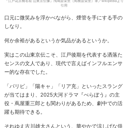
『江戸花京橋名取 山東京伝像』鳲鳩斎栄里（鳥橋斎栄里）筆／wikipediaより
引用
口元に微笑みを浮かべながら、煙管を手にする手の
しなり。
何か余裕があるというか気品があるというか。
実はこの山東京伝こそ、江戸後期を代表する洒落た
センスの文人であり、現代で言えばインフルエンサ
ー的な存在でした。
「パリピ」「陽キャ」「リア充」といったスラング
が当てはまり、2025大河ドラマ『べらぼう』の主
役・蔦屋重三郎とも関わりがあるため、劇中での活
躍も期待できる。
それゆえ古川雄大さんという、華やかで涼しげな俳