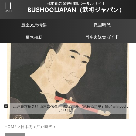
日本初の歴史戦国ポータルサイト
BUSHOO!JAPAN（武将ジャパン）
豊臣兄弟特集
戦国時代
幕末維新
日本史総合ガイド
『江戸花京橋名取 山東京伝像』鳲鳩斎栄里（鳥橋斎栄里）筆／wikipedia
より引用
HOME
>
日本史
>
江戸時代
>