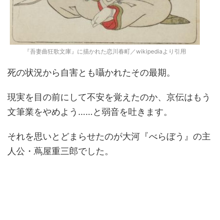
『吾妻曲狂歌文庫』に描かれた恋川春町／wikipediaより引用
死の状況から自害とも囁かれたその最期。
現実を目の前にして不安を覚えたのか、京伝はもう
文筆業をやめよう……と弱音を吐きます。
それを思いとどまらせたのが大河『べらぼう』の主
人公・蔦屋重三郎でした。