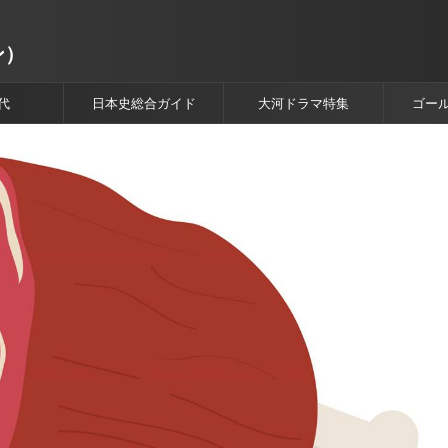
ン）
代
日本史総合ガイド
大河ドラマ特集
ゴー