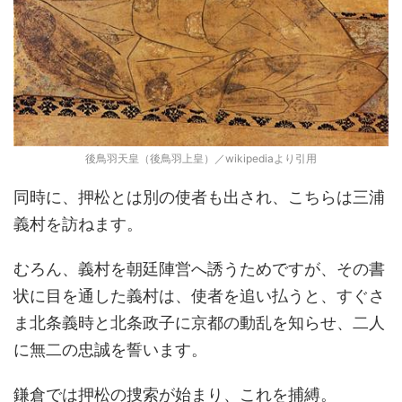
後鳥羽天皇（後鳥羽上皇）／wikipediaより引用
同時に、押松とは別の使者も出され、こちらは三浦
義村を訪ねます。
むろん、義村を朝廷陣営へ誘うためですが、その書
状に目を通した義村は、使者を追い払うと、すぐさ
ま北条義時と北条政子に京都の動乱を知らせ、二人
に無二の忠誠を誓います。
鎌倉では押松の捜索が始まり、これを捕縛。