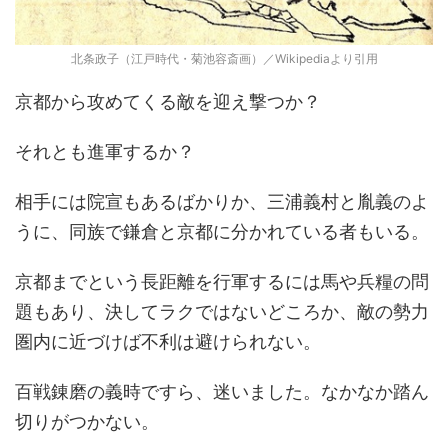
北条政子（江戸時代・菊池容斎画）／Wikipediaより引用
京都から攻めてくる敵を迎え撃つか？
それとも進軍するか？
相手には院宣もあるばかりか、三浦義村と胤義のよ
うに、同族で鎌倉と京都に分かれている者もいる。
京都までという長距離を行軍するには馬や兵糧の問
題もあり、決してラクではないどころか、敵の勢力
圏内に近づけば不利は避けられない。
百戦錬磨の義時ですら、迷いました。なかなか踏ん
切りがつかない。