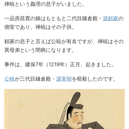
禅暁という義理の息子がいました。
一品房昌寛の娘はもともと二代目鎌倉殿・
源頼家
の
側室であり、禅暁はその子供。
頼家の息子と言えば公暁が有名ですが、禅暁はその
異母弟という間柄になります。
事件は、建保7年（1219年）正月、起きました。
公暁
が三代目鎌倉殿・
源実朝
を暗殺したのです。