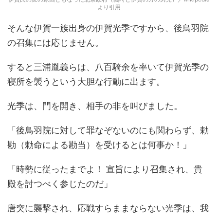
より引用
そんな伊賀一族出身の伊賀光季ですから、後鳥羽院
の召集には応じません。
すると三浦胤義らは、八百騎余を率いて伊賀光季の
寝所を襲うという大胆な行動に出ます。
光季は、門を開き、相手の非を叫びました。
「後鳥羽院に対して罪なぞないのにも関わらず、勅
勘（勅命による勘当）を受けるとは何事か！」
「時勢に従ったまでよ！ 宣旨により召集され、貴
殿を討つべく参じたのだ」
唐突に襲撃され、応戦すらままならない光季は、我