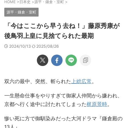
HOME
>
日本史
>
源平・鎌倉・室町
>
源平・鎌倉・室町
「今はここから早う去ね！」藤原秀康が
後鳥羽上皇に見捨てられた最期
2024/10/13
2025/08/26
双六の最中、突然、斬られた
上総広常
。
一生懸命仕事をやりすぎて御家人仲間から嫌われ、
京都へ行く途中に討たれてしまった
梶原景時
。
惨い死に方で御馴染みだった大河ドラマ『鎌倉殿の
13人』。