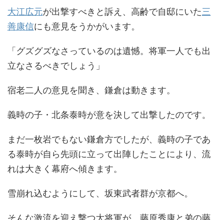
大江広元
が出撃すべきと訴え、高齢で自邸にいた
三
善康信
にも意見をうかがいます。
「グズグズなさっているのは遺憾。将軍一人でも出
立なさるべきでしょう」
宿老二人の意見を聞き、鎌倉は動きます。
義時の子・北条泰時が意を決して出撃したのです。
まだ一枚岩でもない鎌倉方でしたが、義時の子であ
る泰時が自ら先頭に立って出陣したことにより、流
れは大きく幕府へ傾きます。
雪崩れ込むようにして、坂東武者群が京都へ。
そんな激流を迎え撃つ大将軍が、藤原秀康と弟の藤