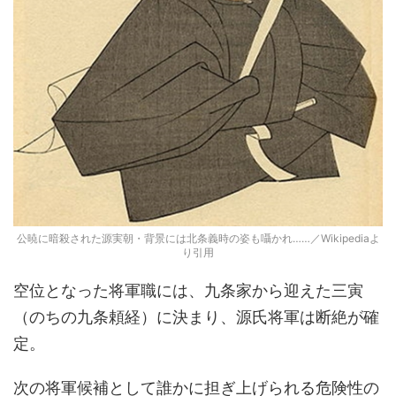
公暁に暗殺された源実朝・背景には北条義時の姿も囁かれ……／Wikipediaよ
り引用
空位となった将軍職には、九条家から迎えた三寅
（のちの九条頼経）に決まり、源氏将軍は断絶が確
定。
次の将軍候補として誰かに担ぎ上げられる危険性の