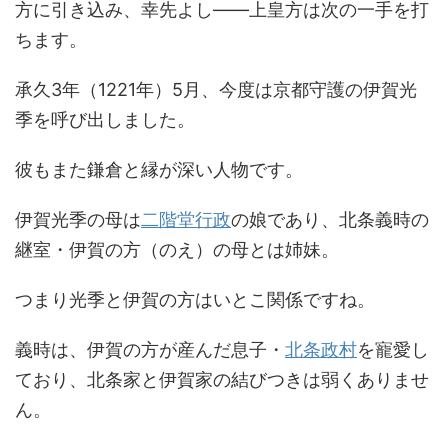
方に引き込み、幸先よし――上皇方は次の一手を打
ちます。
承久3年（1221年）5月、今度は京都守護の伊賀光
季を呼び出しました。
彼もまた鎌倉と縁が深い人物です。
伊賀光季の母は
二階堂行政
の娘であり、北条義時の
継室・伊賀の方（のえ）の母とは姉妹。
つまり光季と伊賀の方はいとこ関係ですね。
義時は、伊賀の方が産んだ息子・
北条政村
を寵愛し
ており、北条家と伊賀家の結びつきは弱くありませ
ん。