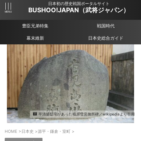
日本初の歴史戦国ポータルサイト
BUSHOO!JAPAN（武将ジャパン）
豊臣兄弟特集
戦国時代
幕末維新
日本史総合ガイド
平清盛邸宅があった福原雪見御所碑／wikipediaより引用
HOME
>
日本史
>
源平・鎌倉・室町
>