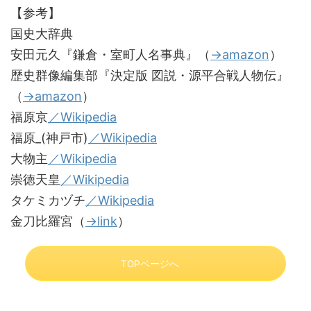
【参考】
国史大辞典
安田元久『鎌倉・室町人名事典』（
→amazon
）
歴史群像編集部『決定版 図説・源平合戦人物伝』
（
→amazon
）
福原京
／Wikipedia
福原_(神戸市)
／Wikipedia
大物主
／Wikipedia
崇徳天皇
／Wikipedia
タケミカヅチ
／Wikipedia
金刀比羅宮（
→link
）
TOPページへ