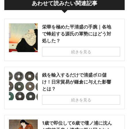
あわせて読みたい関連記事
栄華を極めた平清盛の手腕｜各地
で蜂起する源氏の軍勢にはどう対
処した？
続きを見る
銭を輸入するだけで清盛ボロ儲
け！日宋貿易が鎌倉に与えた影響
とは？
続きを見る
1歳で即位して6歳で壇ノ浦に沈ん