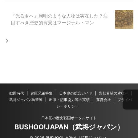
『光る君へ』周明のような人物は実在した？注
目すべき歴史的背景はマージナル・マン
戦国時代
豊臣兄弟特集
日本史の総合ガイド
告知希望の皆様へ
武将ジャパン執筆陣
出版・記事協力等の実績
運営会社
プライバ
シーポリシー
日本初の歴史戦国ポータルサイト
BUSHOO!JAPAN（武将ジャパン）
© 2026 BUSHOO!JAPAN（武将ジャパン）