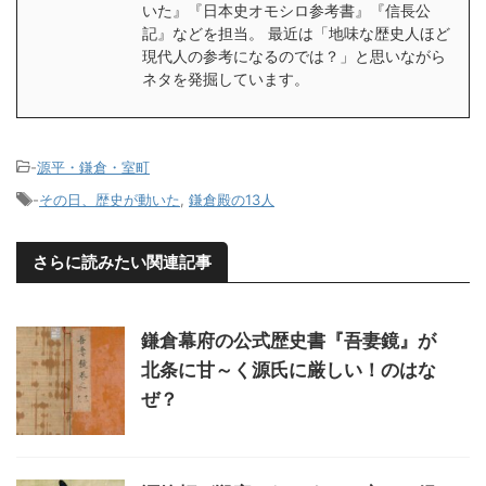
いた』『日本史オモシロ参考書』『信長公
記』などを担当。 最近は「地味な歴史人ほど
現代人の参考になるのでは？」と思いながら
ネタを発掘しています。
-
源平・鎌倉・室町
-
その日、歴史が動いた
,
鎌倉殿の13人
さらに読みたい関連記事
鎌倉幕府の公式歴史書『吾妻鏡』が
北条に甘～く源氏に厳しい！のはな
ぜ？