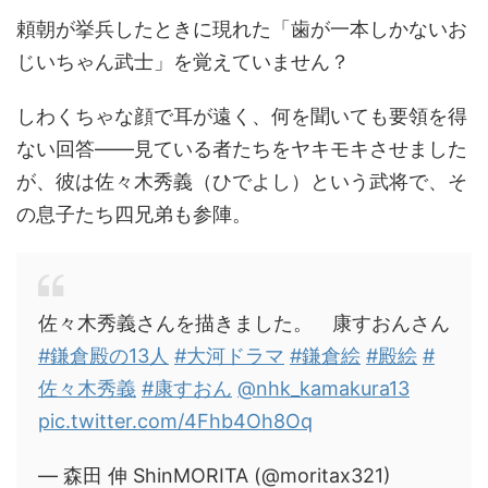
頼朝が挙兵したときに現れた「歯が一本しかないお
じいちゃん武士」を覚えていません？
しわくちゃな顔で耳が遠く、何を聞いても要領を得
ない回答――見ている者たちをヤキモキさせました
が、彼は佐々木秀義（ひでよし）という武将で、そ
の息子たち四兄弟も参陣。
佐々木秀義さんを描きました。 康すおんさん
#鎌倉殿の13人
#大河ドラマ
#鎌倉絵
#殿絵
#
佐々木秀義
#康すおん
@nhk_kamakura13
pic.twitter.com/4Fhb4Oh8Oq
— 森田 伸 ShinMORITA (@moritax321)