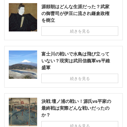
源頼朝はどんな生涯だった？武家
の御曹司が伊豆に流され鎌倉政権
を樹立
続きを見る
富士川の戦いで水鳥は飛び立って
いない？現実は武田信義軍vs平維
盛軍
続きを見る
決戦 壇ノ浦の戦い！源氏vs平家の
最終戦は実際どんな戦いだったの
か？
続きを見る