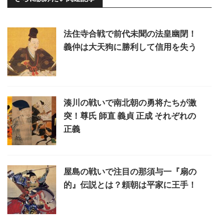
法住寺合戦で前代未聞の法皇幽閉！
義仲は大天狗に勝利して信用を失う
湊川の戦いで南北朝の勇将たちが激
突！尊氏 師直 義貞 正成 それぞれの
正義
屋島の戦いで注目の那須与一『扇の
的』伝説とは？頼朝は平家に王手！