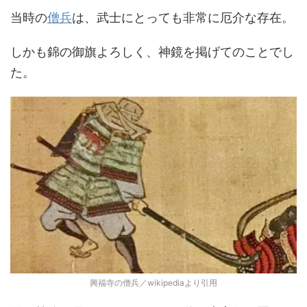
当時の
僧兵
は、武士にとっても非常に厄介な存在。
しかも錦の御旗よろしく、神鏡を掲げてのことでし
た。
興福寺の僧兵／wikipediaより引用