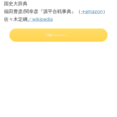
国史大辞典
福田豊彦/関幸彦『源平合戦事典』（
→amazon
）
佐々木定綱
／wikipedia
TOPページへ