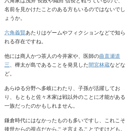
六角家は浅井 長政や織田 信長と戦っているので、
名前を見かけたことのある方もいるのではないでし
ょうか。
六角義賢
あたりはゲームやフィクションなどで知ら
れる存在ですね。
他には商人かつ茶人の今井家や、医師の
曲直瀬道
三
、樺太が島であることを発見した
間宮林蔵
などな
ど。
あらゆる分野へ多岐にわたり、子孫が活躍してお
り、もともと佐々木家は戦以外のことに才能がある
一族だったのかもしれません。
鎌倉時代にはなかったものも多いですし、これこそ
後世からの視点だからこそ言えることですけども。