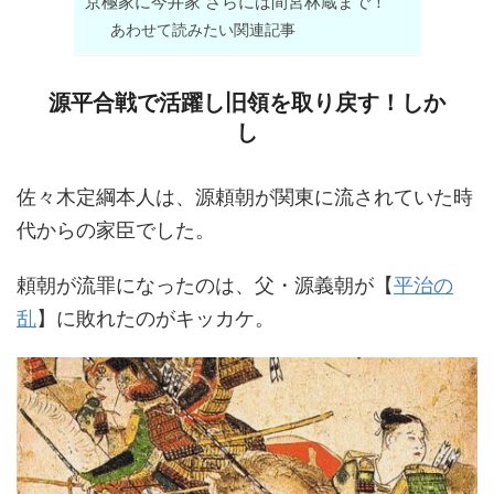
京極家に今井家 さらには間宮林蔵まで！
あわせて読みたい関連記事
源平合戦で活躍し旧領を取り戻す！しか
し
佐々木定綱本人は、源頼朝が関東に流されていた時
代からの家臣でした。
頼朝が流罪になったのは、父・源義朝が【
平治の
乱
】に敗れたのがキッカケ。