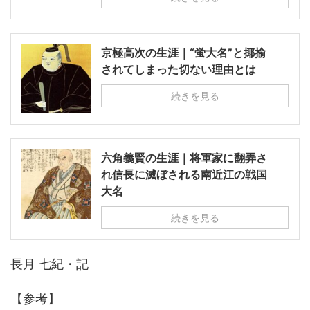
京極高次の生涯｜“蛍大名”と揶揄
されてしまった切ない理由とは
続きを見る
六角義賢の生涯｜将軍家に翻弄さ
れ信長に滅ぼされる南近江の戦国
大名
続きを見る
長月 七紀・記
【参考】