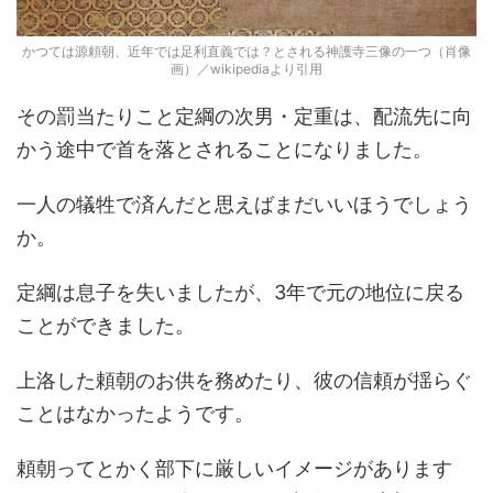
かつては源頼朝、近年では足利直義では？とされる神護寺三像の一つ（肖像
画）／wikipediaより引用
その罰当たりこと定綱の次男・定重は、配流先に向
かう途中で首を落とされることになりました。
一人の犠牲で済んだと思えばまだいいほうでしょう
か。
定綱は息子を失いましたが、3年で元の地位に戻る
ことができました。
上洛した頼朝のお供を務めたり、彼の信頼が揺らぐ
ことはなかったようです。
頼朝ってとかく部下に厳しいイメージがあります