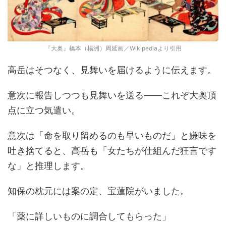
『大奥』橋本（楊洲）周延画／Wikipediaより引用
高岳はそつなく、見舞いを届けるように伝えます。
意次に報告しつつも見舞いを送る――これぞ大奥頂
点に立つ気遣い。
意次は「命を取り留めるのも早いものだ」と嫌味を
吐き捨てると、高岳も「女たちが仕組んだ狂言です
な」と推理します。
知保の枕元には案の定、宝蓮院がいました。
「薬に詳しいものに調合してもらった」