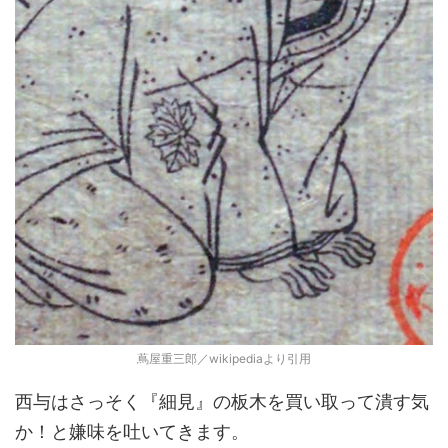
蔦屋重三郎／wikipediaより引用
西与はさっそく『細見』の板木を買い取って潰す気
か！と嫌味を吐いてきます。