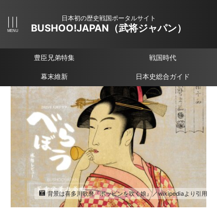
日本初の歴史戦国ポータルサイト
BUSHOO!JAPAN（武将ジャパン）
豊臣兄弟特集
戦国時代
幕末維新
日本史総合ガイド
背景は喜多川歌麿『ポッピンを吹く娘』／wikipediaより引用