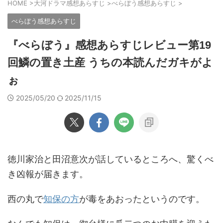
HOME
>
大河ドラマ感想あらすじ
>
べらぼう感想あらすじ
>
べらぼう感想あらすじ
『べらぼう』感想あらすじレビュー第19
回鱗の置き土産 うちの本読んだガキがよ
ぉ
2025/05/20
2025/11/15
徳川家治と田沼意次が話しているところへ、驚くべ
き凶報が届きます。
西の丸で
知保の方
が毒をあおったというのです。