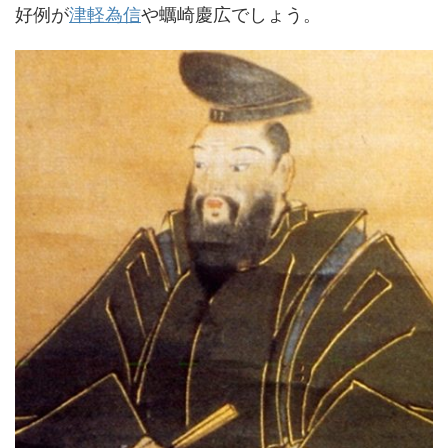
好例が
津軽為信
や蠣崎慶広でしょう。