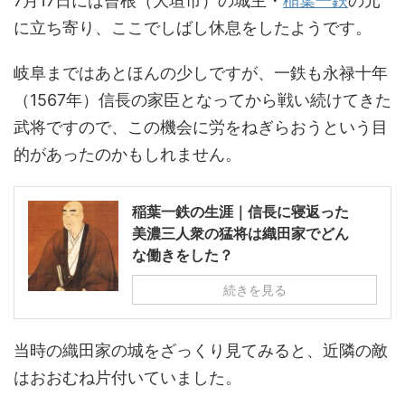
7月17日には曾根（大垣市）の城主・
稲葉一鉄
の元
に立ち寄り、ここでしばし休息をしたようです。
岐阜まではあとほんの少しですが、一鉄も永禄十年
（1567年）信長の家臣となってから戦い続けてきた
武将ですので、この機会に労をねぎらおうという目
的があったのかもしれません。
稲葉一鉄の生涯｜信長に寝返った
美濃三人衆の猛将は織田家でどん
な働きをした？
続きを見る
当時の織田家の城をざっくり見てみると、近隣の敵
はおおむね片付いていました。