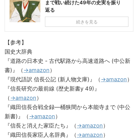
まで戦い続けた49年の史実を振り
返る
続きを見る
【参考】
国史大辞典
『道路の日本史 - 古代駅路から高速道路へ (中公新
書)』（
→amazon
）
『現代語訳 信長公記 (新人物文庫)』（
→amazon
）
『信長研究の最前線 (歴史新書y 49)』
（
→amazon
）
『織田信長合戦全録―桶狭間から本能寺まで (中公
新書)』（
→amazon
）
『信長と消えた家臣たち』（
→amazon
）
『織田信長家臣人名辞典』（
→amazon
）