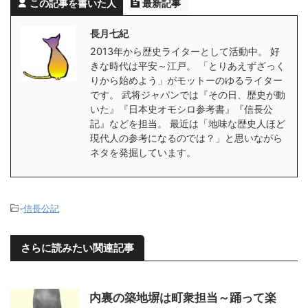
この記事を書いた人
最新記事
長月七紀
2013年から歴史ライターとして活動中。 好
きな時代は平安～江戸。 「とりあえずざっく
りから始めよう」がモットーのゆるライター
です。 武将ジャパンでは『その日、歴史が動
いた』『日本史オモシロ参考書』『信長公
記』などを担当。 最近は「地味な歴史人ほど
現代人の参考になるのでは？」と思いながら
ネタを発掘しています。
-
信長公記
さらに読みたい関連記事
内裏の築地塀は町衆担当～踊って楽