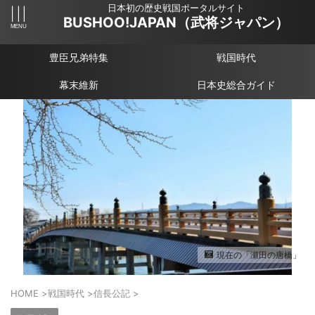
日本初の歴史戦国ポータルサイト
BUSHOO!JAPAN（武将ジャパン）
豊臣兄弟特集
戦国時代
幕末維新
日本史総合ガイド
現在の「瀬田の唐橋」
HOME
>
戦国時代
>
信長公記
>