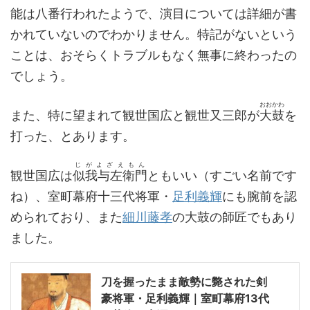
能は八番行われたようで、演目については詳細が書
かれていないのでわかりません。特記がないという
ことは、おそらくトラブルもなく無事に終わったの
でしょう。
おおかわ
また、特に望まれて観世国広と観世又三郎が
大鼓
を
打った、とあります。
じがよざえもん
観世国広は
似我与左衛門
ともいい（すごい名前です
ね）、室町幕府十三代将軍・
足利義輝
にも腕前を認
められており、また
細川藤孝
の大鼓の師匠でもあり
ました。
刀を握ったまま敵勢に斃された剣
豪将軍・足利義輝｜室町幕府13代