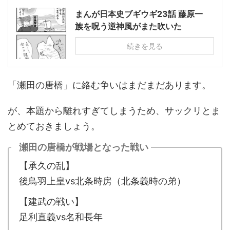
まんが日本史ブギウギ23話 藤原一
族を呪う逆神風がまた吹いた
続きを見る
「瀬田の唐橋」に絡む争いはまだまだあります。
が、本題から離れすぎてしまうため、サックリとま
とめておきましょう。
瀬田の唐橋が戦場となった戦い
【承久の乱】
後鳥羽上皇vs北条時房（北条義時の弟）
【建武の戦い】
足利直義vs名和長年