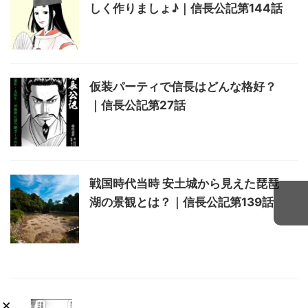
しく作りましょ♪｜信長公記第144話
仮装パーティで信長はどんな格好？
｜信長公記第27話
戦国時代当時 安土城から見えた琵琶
湖の景観とは？｜信長公記第139話
×