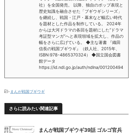
社）を全国発売。 以降、独自のポップ表現と
歴史知識を融合させた「ブギウギシリーズ」
を継続し、戦国・江戸・幕末など幅広い時代
を題材とした作品を制作している。 2024年
からは大河ドラマの各回を題材にした“ドラマ
考証型マンガ”へと表現領域を拡大し、作品の
幅をさらに広げている。 ◆主な著書 『織田
信長の戦国ブギウギ』（鉄人社、2015年、
ISBN:978-4865370324） ◆国立国会図書
館データ
https://id.ndl.go.jp/auth/ndlna/001200494
-
まんが戦国ブギウギ
さらに読みたい関連記事
まんが戦国ブギウギ39話 ゴルゴ官兵