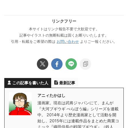
リンクフリー
本サイトはリンク報告不要で大歓迎です。
記事やイラストの無断転載は固くお断りいたします。
引用・転載をご希望の際は
お問い合わせ
よりご一報ください。
この記事を書いた人
最新記事
アニィたかはし
漫画家。現在は武将ジャパンにて、まんが
『大河ブギウギ べらぼう編』シリーズを連載
中。 2014年より歴史漫画家として活動を開
始し、2015年には連載作品をまとめた商業コ
ミック『織田信長の戦国ブギウギ』（鉄人