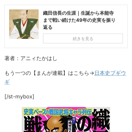
織田信長の生涯｜生誕から本能寺
まで戦い続けた49年の史実を振り
返る
続きを見る
著者：アニィたかはし
もう一つの【まんが連載】はこちら→
日本史ブギウ
ギ
[/st-mybox]