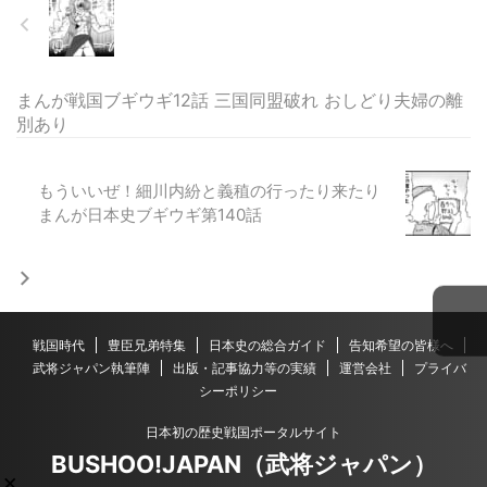
まんが戦国ブギウギ12話 三国同盟破れ おしどり夫婦の離
別あり
もういいぜ！細川内紛と義稙の行ったり来たり
まんが日本史ブギウギ第140話
戦国時代
豊臣兄弟特集
日本史の総合ガイド
告知希望の皆様へ
武将ジャパン執筆陣
出版・記事協力等の実績
運営会社
プライバ
シーポリシー
日本初の歴史戦国ポータルサイト
BUSHOO!JAPAN（武将ジャパン）
×