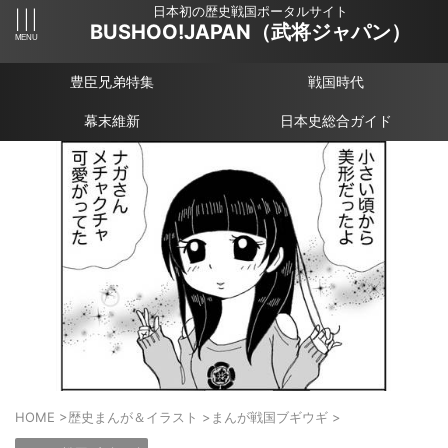
日本初の歴史戦国ポータルサイト
BUSHOO!JAPAN（武将ジャパン）
豊臣兄弟特集
戦国時代
幕末維新
日本史総合ガイド
HOME
>
歴史まんが＆イラスト
>
まんが戦国ブギウギ
>