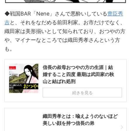
◆戦国BAR「Nene」さんで悪酔いしている
豊臣秀
吉
と、それをなだめる前田利家。お市だけでなく、
織田家は美形揃いとして知られており、おつやの方
や、マイナーなところでは織田秀孝さんという方
も。
信長の叔母おつやの方の生涯｜結
婚すること四度 最期は武田家の秋
山と結ばれ処刑
続きを見る
織田秀孝とは：喩えようのないほど
美しい顔を持つ信長の弟