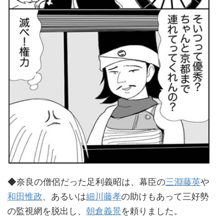
◆奈良の僧侶だった足利義昭は、幕臣の
三淵藤英
や
和田惟政
、あるいは
細川藤孝
の助けもあって三好勢
の監視網を脱出し、
朝倉義景
を頼りました。