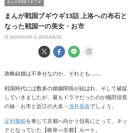
まんが戦国ブギウギ
まんが戦国ブギウギ13話 上洛への布石と
なった戦国一の美女・お市
2020/01/05
2025/08/25
政略結婚は不幸せなのか、それとも……。
戦国時代には数多の婚姻関係が結ばれ、そして破綻
していきましたが、最もドラマだったのが織田信長
の妹・お市と近江の大名・
浅井長政
でしょう。
足利義昭
を奉じて京都へ向かう信長にとって、ネッ
クとなっていた【岐阜―京都】ルート。