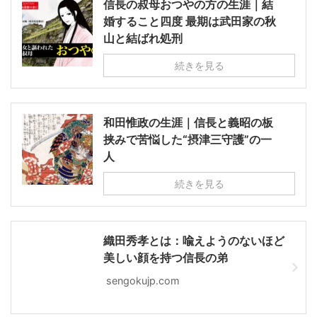
信長の叔母おつやの方の生涯｜結
婚すること四度 最期は武田家の秋
山と結ばれ処刑
続きを見る
和田惟政の生涯｜信長と義昭の板
挟みで苦悩した“摂津三守護”の一
人
続きを見る
織田秀孝とは：喩えようのないほど
美しい顔を持つ信長の弟
sengokujp.com