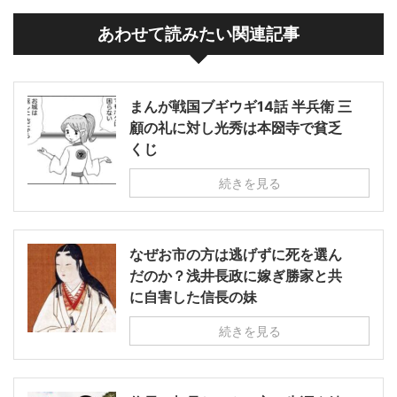
あわせて読みたい関連記事
まんが戦国ブギウギ14話 半兵衛 三
顧の礼に対し光秀は本圀寺で貧乏
くじ
続きを見る
なぜお市の方は逃げずに死を選ん
だのか？浅井長政に嫁ぎ勝家と共
に自害した信長の妹
続きを見る