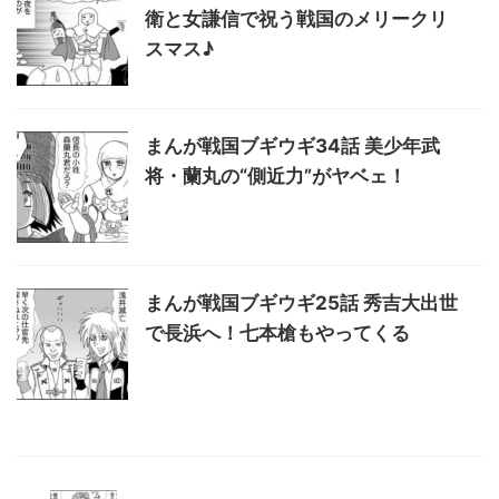
衛と女謙信で祝う戦国のメリークリ
スマス♪
まんが戦国ブギウギ34話 美少年武
将・蘭丸の“側近力”がヤベェ！
まんが戦国ブギウギ25話 秀吉大出世
で長浜へ！七本槍もやってくる