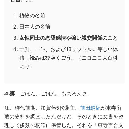
植物の名前
日本人の名前
女性同士の恋愛感情や強い親交関係のこと
十升、一斗、および18リットルに等しい体
積。
読みはひゃくごう。
（ニコニコ大百科
より）
本郷
ごほん、ごほん。もちろんさ。
江戸時代前期、加賀藩5代藩主、
前田綱紀
が東寺所
蔵の史料を調査したんだけど、そのときに文書を整
理して多数の桐箱に保管した。それを「東寺百合文