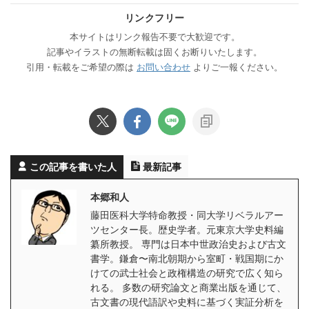
リンクフリー
本サイトはリンク報告不要で大歓迎です。
記事やイラストの無断転載は固くお断りいたします。
引用・転載をご希望の際は
お問い合わせ
よりご一報ください。
この記事を書いた人
最新記事
本郷和人
藤田医科大学特命教授・同大学リベラルアー
ツセンター長。歴史学者。元東京大学史料編
纂所教授。 専門は日本中世政治史および古文
書学。鎌倉〜南北朝期から室町・戦国期にか
けての武士社会と政権構造の研究で広く知ら
れる。 多数の研究論文と商業出版を通じて、
古文書の現代語訳や史料に基づく実証分析を