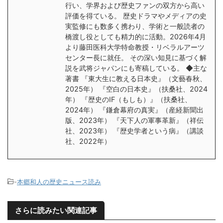
行い、学界および歴史ファンの双方から高い
評価を得ている。 歴史ドラマやメディアの史
実監修にも数多く携わり、学術と一般読者の
橋渡し役としても精力的に活動。2026年4月
より藤田医科大学特命教授・リベラルアーツ
センター長に就任。 その深い知見に基づく解
説を武将ジャパンにも寄稿している。 ◆主な
著書 『東大生に教える日本史』（文藝春秋、
2025年） 『空白の日本史』（扶桑社、2024
年） 『歴史のIF（もしも）』（扶桑社、
2024年） 『鎌倉幕府の真実』（産経新聞出
版、2023年） 『天下人の軍事革新』（祥伝
社、2023年） 『歴史学者という病』（講談
社、2022年）
-
本郷和人の歴史ニュース読み
さらに読みたい関連記事