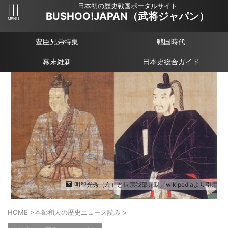
日本初の歴史戦国ポータルサイト
BUSHOO!JAPAN（武将ジャパン）
豊臣兄弟特集
戦国時代
幕末維新
日本史総合ガイド
明智光秀（左）と長宗我部元親／wikipediaより引用
HOME
>
本郷和人の歴史ニュース読み
>