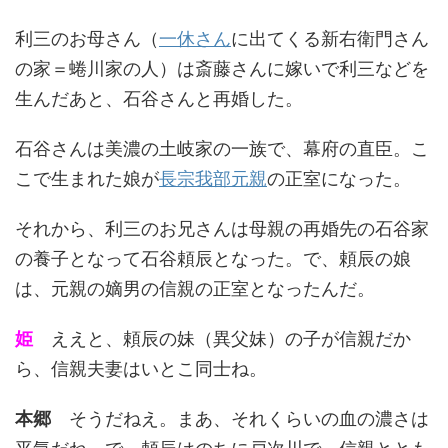
利三のお母さん（
一休さん
に出てくる新右衛門さん
の家＝蜷川家の人）は斎藤さんに嫁いで利三などを
生んだあと、石谷さんと再婚した。
石谷さんは美濃の土岐家の一族で、幕府の直臣。こ
こで生まれた娘が
長宗我部元親
の正室になった。
それから、利三のお兄さんは母親の再婚先の石谷家
の養子となって石谷頼辰となった。で、頼辰の娘
は、元親の嫡男の信親の正室となったんだ。
姫
ええと、頼辰の妹（異父妹）の子が信親だか
ら、信親夫妻はいとこ同士ね。
本郷
そうだねえ。まあ、それくらいの血の濃さは