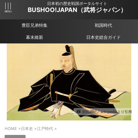
日本初の歴史戦国ポータルサイト
BUSHOO!JAPAN（武将ジャパン）
豊臣兄弟特集
戦国時代
幕末維新
日本史総合ガイド
前田綱紀／wikipediaより引用
HOME
>
日本史
>
江戸時代
>