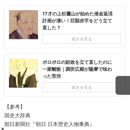
17才の上杉鷹山が始めた借金返済
計画が凄い！巨額赤字をどう立て
直した？
続きを見る
ボロボロの財政を立て直したのに
一家離散｜調所広郷が薩摩で味わ
った苦渋
続きを見る
【参考】
国史大辞典
朝日新聞社『朝日 日本歴史人物事典』
×