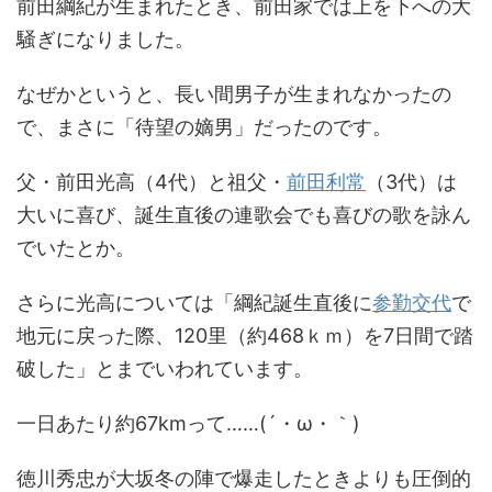
前田綱紀が生まれたとき、前田家では上を下への大
騒ぎになりました。
なぜかというと、長い間男子が生まれなかったの
で、まさに「待望の嫡男」だったのです。
父・前田光高（4代）と祖父・
前田利常
（3代）は
大いに喜び、誕生直後の連歌会でも喜びの歌を詠ん
でいたとか。
さらに光高については「綱紀誕生直後に
参勤交代
で
地元に戻った際、120里（約468ｋｍ）を7日間で踏
破した」とまでいわれています。
一日あたり約67kmって……(´・ω・｀)
徳川秀忠が大坂冬の陣で爆走したときよりも圧倒的