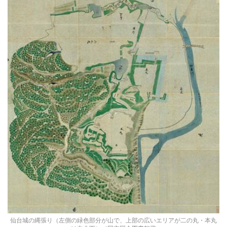
仙台城の縄張り（左側の緑色部分が山で、上部の広いエリアが二の丸・本丸