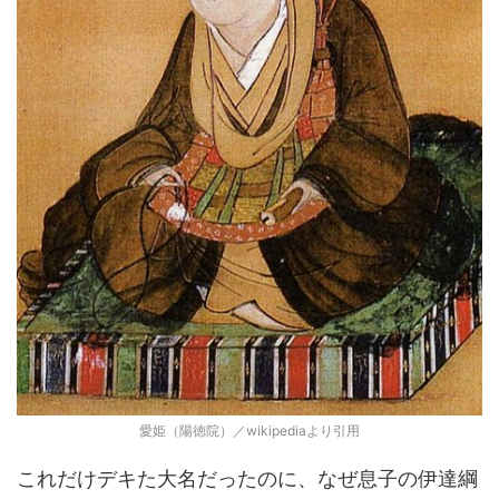
愛姫（陽徳院）／wikipediaより引用
これだけデキた大名だったのに、なぜ息子の伊達綱