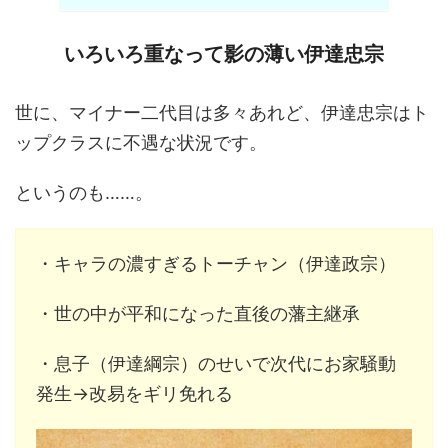
いろいろ重なって影の薄い伊達忠宗
世に、マイナー二代目は多々あれど、伊達忠宗はト
ップクラスに不遇な状況です。
というのも……。
・キャラの濃すぎるトーチャン（伊達政宗）
・世の中が平和になった直後の藩主継承
・息子（伊達綱宗）のせいで次代にお家騒動
発生→改易をギリ免れる