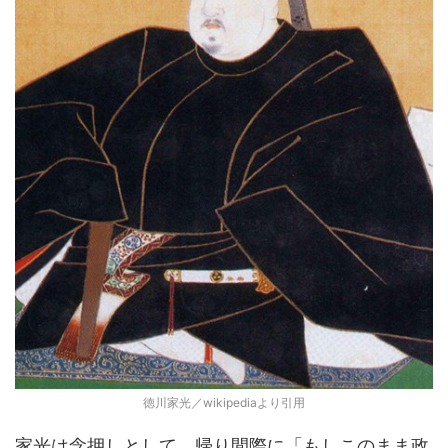
徳川家光／wikipediaより引用
家光は念押しとして、帰り間際に「もしこのまま政