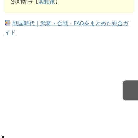
源頼朝→【
源頼家
】
戦国時代｜武将・合戦・FAQをまとめた総合ガ
イド
×