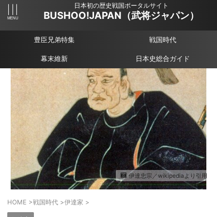
日本初の歴史戦国ポータルサイト
BUSHOO!JAPAN（武将ジャパン）
豊臣兄弟特集
戦国時代
幕末維新
日本史総合ガイド
伊達忠宗／wikipediaより引用
HOME
>
戦国時代
>
伊達家
>