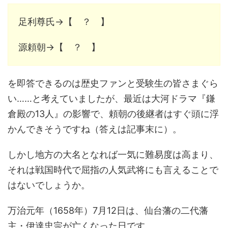
足利尊氏→【 ？ 】
源頼朝→【 ？ 】
を即答できるのは歴史ファンと受験生の皆さまぐら
い……と考えていましたが、最近は大河ドラマ『鎌
倉殿の13人』の影響で、頼朝の後継者はすぐ頭に浮
かんできそうですね（答えは記事末に）。
しかし地方の大名となれば一気に難易度は高まり、
それは戦国時代で屈指の人気武将にも言えることで
はないでしょうか。
万治元年（1658年）7月12日は、仙台藩の二代藩
主・伊達忠宗が亡くなった日です。