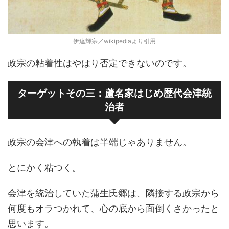
伊達輝宗／wikipediaより引用
政宗の粘着性はやはり否定できないのです。
ターゲットその三：蘆名家はじめ歴代会津統
治者
政宗の会津への執着は半端じゃありません。
とにかく粘つく。
会津を統治していた蒲生氏郷は、隣接する政宗から
何度もオラつかれて、心の底から面倒くさかったと
思います。