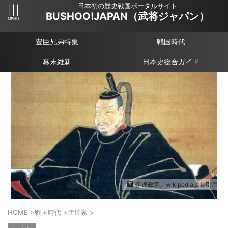
日本初の歴史戦国ポータルサイト
BUSHOO!JAPAN（武将ジャパン）
豊臣兄弟特集
戦国時代
幕末維新
日本史総合ガイド
伊達政宗／wikipediaより引用
HOME
>
戦国時代
>
伊達家
>