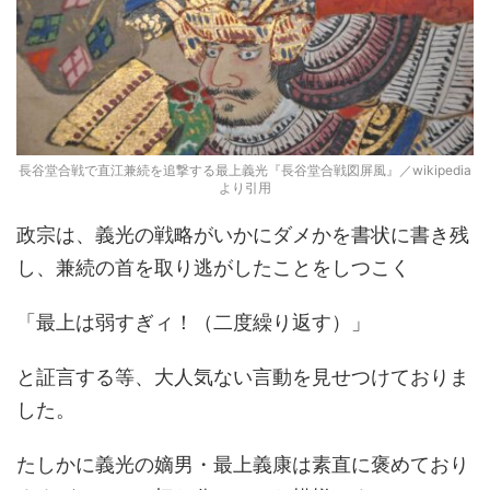
長谷堂合戦で直江兼続を追撃する最上義光『長谷堂合戦図屏風』／wikipedia
より引用
政宗は、義光の戦略がいかにダメかを書状に書き残
し、兼続の首を取り逃がしたことをしつこく
「最上は弱すぎィ！（二度繰り返す）」
と証言する等、大人気ない言動を見せつけておりま
した。
たしかに義光の嫡男・最上義康は素直に褒めており