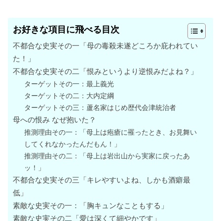
お好きな項目に飛べる目次
不都合な史実その一「母の毒殺未遂どころか庇われてい
た！」
不都合な史実その二「恨みというより逆恨みだよね？」
ターゲットその一：最上義光
ターゲットその二：大内定綱
ターゲットその三：蘆名家はじめ歴代会津統治者
母への恨み なぜ抱いた？
推測理由その一：「母上は疱瘡に罹ったとき、お見舞い
してくれなかったんだもん！」
推測理由その二：「母上は岩出山から実家に戻ったあ
ッ！」
不都合な史実その三「キレやすいよね、しかも酒癖最
低」
素敵な史実その一：「胸キュンなこともする」
素敵な史実その二「愛は深くて細やかです」