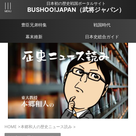
日本初の歴史戦国ポータルサイト
BUSHOO!JAPAN（武将ジャパン）
豊臣兄弟特集
戦国時代
幕末維新
日本史総合ガイド
HOME
>
本郷和人の歴史ニュース読み
>