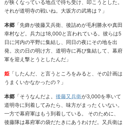
が狭くなっている地点で待ち受け、叩こうとした。
それが道明寺の戦いね。大坂方の武将は？」
本郷
「先鋒が後藤又兵衛、後詰めが毛利勝永や真田
幸村など。兵力は18,000と言われている。彼らは5
日に河内の平野に集結し、同日の夜にその地を出
発。次の日の明け方、道明寺に再び集結して、幕府
軍を迎え撃とうとしたんだ」
姫
「したんだ、と言うところをみると、その計画は
うまくいかなかったの？」
本郷
「そうなんだよ。
後藤又兵衛
が3,000を率いて
道明寺に到着してみたら、味方がまったくいない。
一方で幕府軍はもう到着している。 そのために、
後藤隊は幕府軍の袋だたきにあうわけだ。又兵衛は