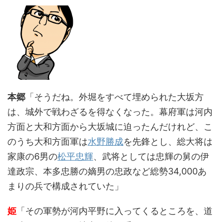
本郷
「そうだね。外堀をすべて埋められた大坂方
は、城外で戦わざるを得なくなった。幕府軍は河内
方面と大和方面から大坂城に迫ったんだけれど、こ
のうち大和方面軍は
水野勝成
を先鋒とし、総大将は
家康の6男の
松平忠輝
、武将としては忠輝の舅の伊
達政宗、本多忠勝の嫡男の忠政など総勢34,000あ
まりの兵で構成されていた」
姫
「その軍勢が河内平野に入ってくるところを、道