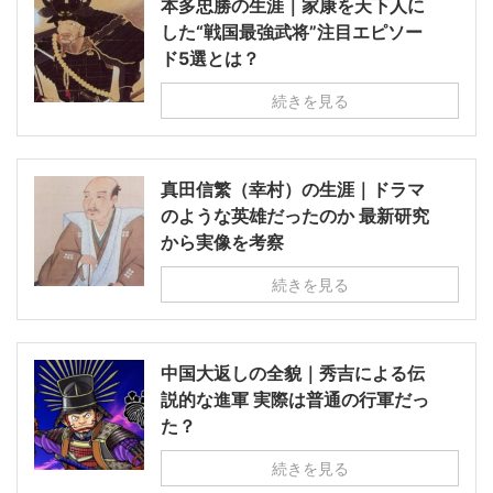
本多忠勝の生涯｜家康を天下人に
した“戦国最強武将”注目エピソー
ド5選とは？
続きを見る
真田信繁（幸村）の生涯｜ドラマ
のような英雄だったのか 最新研究
から実像を考察
続きを見る
中国大返しの全貌｜秀吉による伝
説的な進軍 実際は普通の行軍だっ
た？
続きを見る