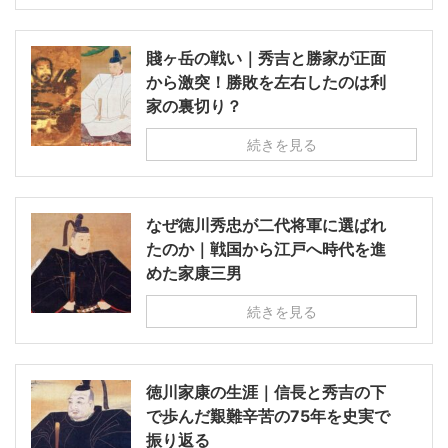
賤ヶ岳の戦い｜秀吉と勝家が正面
から激突！勝敗を左右したのは利
家の裏切り？
続きを見る
なぜ徳川秀忠が二代将軍に選ばれ
たのか｜戦国から江戸へ時代を進
めた家康三男
続きを見る
徳川家康の生涯｜信長と秀吉の下
で歩んだ艱難辛苦の75年を史実で
振り返る