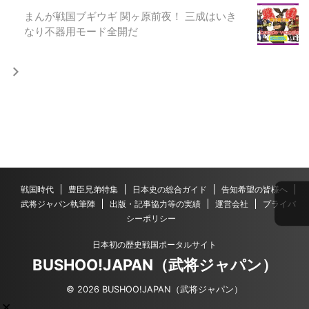
まんが戦国ブギウギ 関ヶ原前夜！ 三成はいき
なり不器用モード全開だ
戦国時代
豊臣兄弟特集
日本史の総合ガイド
告知希望の皆様へ
武将ジャパン執筆陣
出版・記事協力等の実績
運営会社
プライバ
シーポリシー
日本初の歴史戦国ポータルサイト
BUSHOO!JAPAN（武将ジャパン）
© 2026 BUSHOO!JAPAN（武将ジャパン）
×