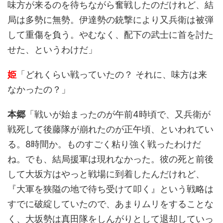
味方が来るのを待ちながら奮戦したのだけれど、結
局は多勢に無勢。伊達勢の銃撃により又兵衛は被弾
して重傷を負う。やむなく、配下の武士に首を討た
せた、というわけだ」
姫
「どれくらい戦っていたの？ それに、味方は来
なかったの？」
本郷
「戦いが始まったのが午前4時頃で、又兵衛が
戦死して後藤隊が崩れたのが正午頃、といわれてい
る。8時間か。ものすごく粘り強く戦ったわけだ
ね。でも、結局援軍は現れなかった。彼の死と前後
して大坂方はやっと戦場に到着したんだけれど、
『大軍を狭隘の地で待ち受けて叩く』という戦略は
すでに破綻していたので、あまりムリをすることな
く、大坂勢は真田隊をしんがりとして退却していっ