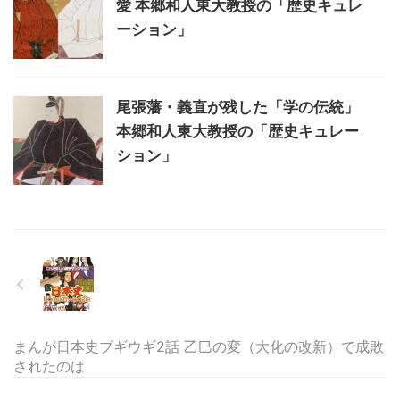
愛 本郷和人東大教授の「歴史キュレ
ーション」
尾張藩・義直が残した「学の伝統」
本郷和人東大教授の「歴史キュレー
ション」
まんが日本史ブギウギ2話 乙巳の変（大化の改新）で成敗
されたのは