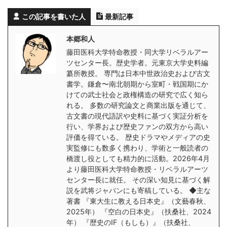
この記事を書いた人
最新記事
本郷和人
藤田医科大学特命教授・同大学リベラルアー
ツセンター長。歴史学者。元東京大学史料編
纂所教授。 専門は日本中世政治史および古文
書学。鎌倉〜南北朝期から室町・戦国期にか
けての武士社会と政権構造の研究で広く知ら
れる。 多数の研究論文と商業出版を通じて、
古文書の現代語訳や史料に基づく実証分析を
行い、学界および歴史ファンの双方から高い
評価を得ている。 歴史ドラマやメディアの史
実監修にも数多く携わり、学術と一般読者の
橋渡し役としても精力的に活動。2026年4月
より藤田医科大学特命教授・リベラルアーツ
センター長に就任。 その深い知見に基づく解
説を武将ジャパンにも寄稿している。 ◆主な
著書 『東大生に教える日本史』（文藝春秋、
2025年） 『空白の日本史』（扶桑社、2024
年） 『歴史のIF（もしも）』（扶桑社、