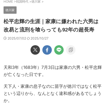
HOME
>
戦国時代
>
徳川家
>
徳川家
松平忠輝の生涯｜家康に嫌われた六男は
改易と流刑を喰らっても92年の超長寿
2025/07/02
2025/10/27
天和3年（1683年）7月3日は家康の六男・松平忠輝
が亡くなった日です。
天下人・家康の息子なのに苗字が徳川ではなく松平
という辺りから、なんとなく違和感があるでしょう
か。