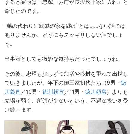
すると家康は「忠輝、お前が長沢松平家に入れ」と
命じたのです。
”弟の代わりに親戚の家を継げ”とは……ない話では
ありませんが、どうにもスッキリしない話でしょ
う。
当事者としても微妙な気持ちだったでしょうね。
その後、忠輝も少しずつ加増や移封を重ねて出世し
ていきましたが、年下の御三家初代たち（9男・
徳
川義直
／10男・
徳川頼宣
／11男・
徳川頼房
）よりも
立場が弱く、所領が少ないという、不遇な扱いを受
け続けます。